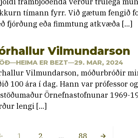
fjöldi frambjóðenda verður trúlega mun
kkurn tímann fyrr. Við gætum fengið f
ð fjórðung eða fimmtung atkvæða […]
órhallur Vilmundarson
ÖÐ
—HEIMA ER BEZT—29. MAR, 2024
rhallur Vilmundarson, móðurbróðir mi
ðið 100 ára í dag. Hann var prófessor og
rstöðumaður Örnefnastofnunar 1969-1
rður lengi […]
osts
1
2
…
88
w_back
arrow_forward