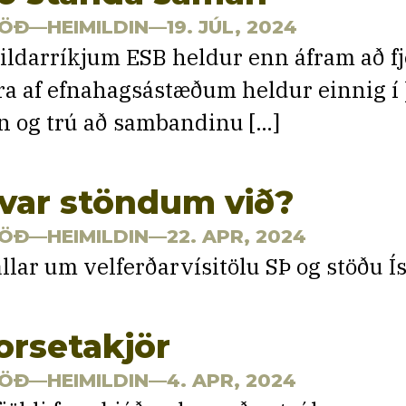
ÖÐ
—HEIMILDIN—19. JÚL, 2024
­ild­ar­ríkj­um ESB held­ur enn áfram að f
ra af efna­hags­ástæð­um held­ur einnig í 
n og trú að sam­band­inu […]
var stöndum við?
ÖÐ
—HEIMILDIN—22. APR, 2024
allar um velferðarvísitölu SÞ og stöðu Í
orsetakjör
ÖÐ
—HEIMILDIN—4. APR, 2024