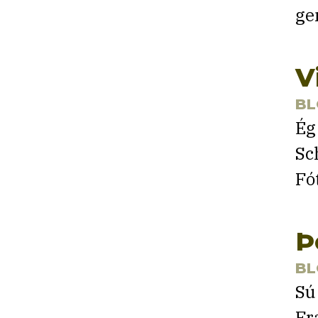
ge
V
BL
Ég
Sc
Fó
Þ
BL
Sú
Fr