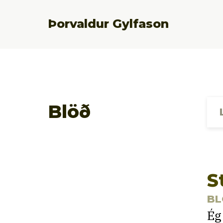
Þorvaldur Gylfason
Blöð
S
BL
Ég