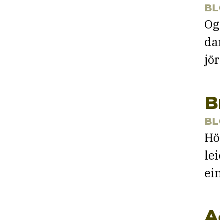
BL
Og
da
jö
B
BL
Hö
le
ei
A