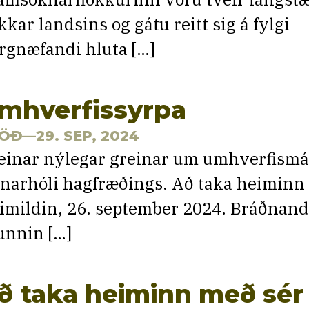
okkar landsins og gátu reitt sig á fylgi
irgnæfandi hluta […]
mhverfissyrpa
ÖÐ
—29. SEP, 2024
einar nýlegar greinar um umhverfismál
ónarhóli hagfræðings. Að taka heiminn 
imildin, 26. september 2024. Bráðnandi
unnin […]
ð taka heiminn með sér