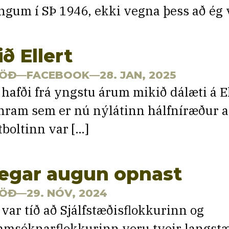
ngum í SÞ 1946, ekki vegna þess að ég 
ið Ellert
ÖÐ
—FACEBOOK—28. JAN, 2025
 hafði frá yngstu árum mikið dálæti á El
hram sem er nú nýlátinn hálfníræður að
tboltinn var […]
egar augun opnast
ÖÐ
—29. NÓV, 2024
 var tíð að Sjálfstæðisflokkurinn og
amsóknarflokkurinn voru tveir langst