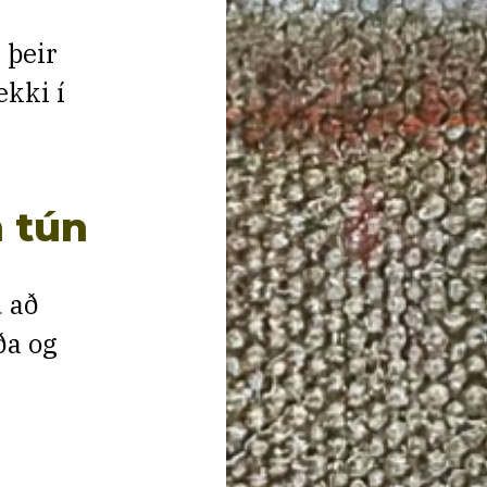
 þeir
ekki í
n tún
 að
ða og