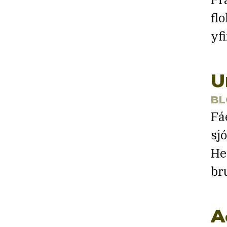
fl
yf
U
BL
Fá
sj
He
br
A