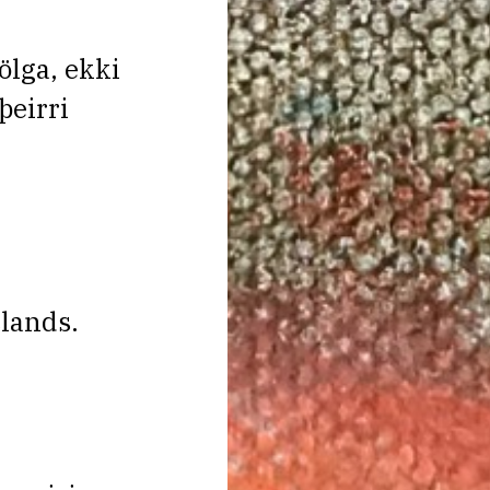
jölga, ekki
þeirri
slands.