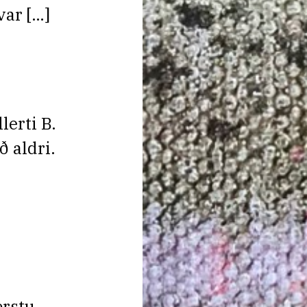
var […]
lerti B.
 aldri.
ærstu