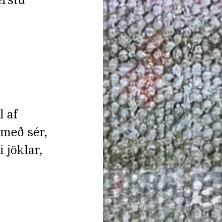
 af
með sér,
 jöklar,