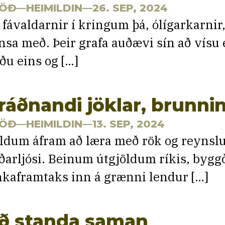
ÖÐ
—HEIMILDIN—26. SEP, 2024
 fávaldarnir í kringum þá, ólígarkarnir,
nsa með. Þeir grafa auðævi sín að vísu 
rðu eins og […]
ráðnandi jöklar, brunni
ÖÐ
—HEIMILDIN—13. SEP, 2024
ldum áfram að læra með rök og reynslu
iðarljósi. Beinum útgjöldum ríkis, bygg
nkaframtaks inn á grænni lendur […]
ð standa saman