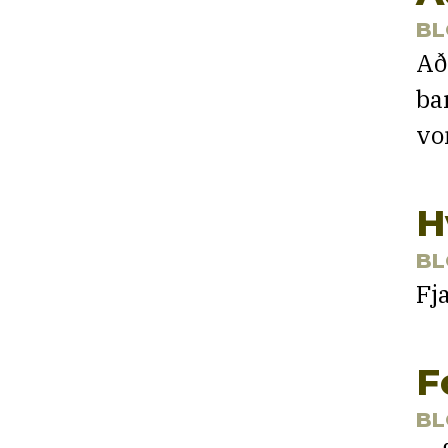
BL
Að
ba
vo
H
BL
Fj
F
BL