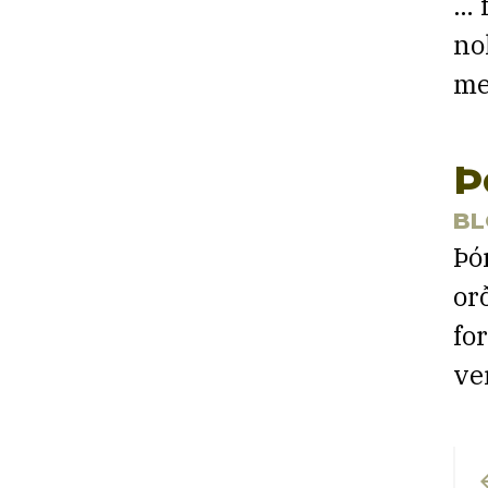
… 
no
me
Þ
BL
Þó
or
fo
ve
P
arro