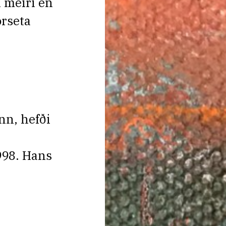
 meiri en
orseta
nn, hefði
998. Hans