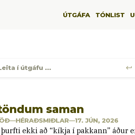
ÚTGÁFA
TÓNLIST
U
keyboard_return
töndum saman
ÖÐ
—HÉRAÐSMIÐLAR—17. JÚN, 2026
 þurfti ekki að “kíkja í pakkann” áður e