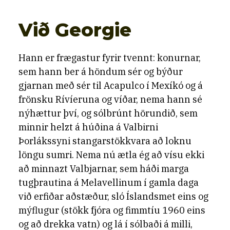
Við Georgie
Hann er frægastur fyrir tvennt: konurnar,
sem hann ber á höndum sér og býður
gjarnan með sér til Acapulco í Mexíkó og á
frönsku Rívíeruna og víðar, nema hann sé
nýhættur því, og sólbrúnt hörundið, sem
minnir helzt á húðina á Valbirni
Þorlákssyni stangarstökkvara að loknu
löngu sumri. Nema nú ætla ég að vísu ekki
að minnazt Valbjarnar, sem háði marga
tugþrautina á Melavellinum í gamla daga
við erfiðar aðstæður, sló Íslandsmet eins og
mýflugur (stökk fjóra og fimmtíu 1960 eins
og að drekka vatn) og lá í sólbaði á milli,