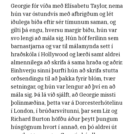
Georgie fór víða með Elísabetu Taylor, nema
hún var óstundvís með afbrigðum og lét
iðulega bíða eftir sér tímunum saman, og
gilti þá engu, hversu margir biðu, hún var
svo lengi að mála sig. Hún hóf ferilinn sem
barnastjarna og var til málamynda sett í
hraðskóla í Hollywood og lærði samt aldrei
almennilega að skrifa á sama hraða og aðrir.
Einhverju sinni þurfti hún að skrifa stutta
orðsendingu til að þakka fyrir blóm, tvær
setningar, og hún var lengur að því en að
mála sig. Þá lá við sjálft, að Georgie missti
þolinmæðina, þetta var á Dorcesterhótelinu
í London, í brúðarsvítunni, þar sem Liz og
Richard Burton höfðu áður þeytt þungum
húsgögnum hvort í annað, en þó aldrei út