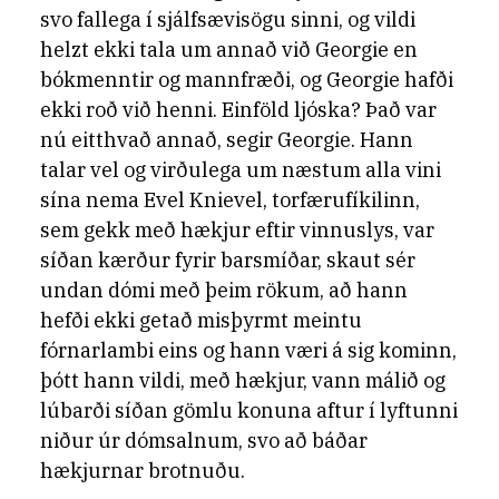
svo fallega í sjálfsævisögu sinni, og vildi
helzt ekki tala um annað við Georgie en
bókmenntir og mannfræði, og Georgie hafði
ekki roð við henni. Einföld ljóska? Það var
nú eitthvað annað, segir Georgie. Hann
talar vel og virðulega um næstum alla vini
sína nema Evel Knievel, torfærufíkilinn,
sem gekk með hækjur eftir vinnuslys, var
síðan kærður fyrir barsmíðar, skaut sér
undan dómi með þeim rökum, að hann
hefði ekki getað misþyrmt meintu
fórnarlambi eins og hann væri á sig kominn,
þótt hann vildi, með hækjur, vann málið og
lúbarði síðan gömlu konuna aftur í lyftunni
niður úr dómsalnum, svo að báðar
hækjurnar brotnuðu.