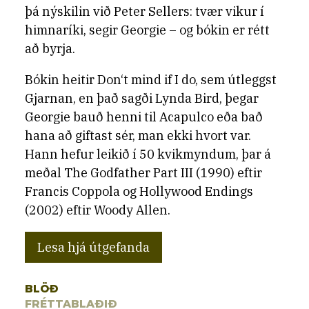
þá nýskilin við Peter Sellers: tvær vikur í
himnaríki, segir Georgie – og bókin er rétt
að byrja.
Bókin heitir Don‘t mind if I do, sem útleggst
Gjarnan, en það sagði Lynda Bird, þegar
Georgie bauð henni til Acapulco eða bað
hana að giftast sér, man ekki hvort var.
Hann hefur leikið í 50 kvikmyndum, þar á
meðal The Godfather Part III (1990) eftir
Francis Coppola og Hollywood Endings
(2002) eftir Woody Allen.
Lesa hjá útgefanda
BLÖÐ
FRÉTTABLAÐIÐ