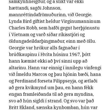
samkynhneigður, og á slíkt var ekki
hættandi, sagði Johnson,
mannréttindafrömuðurinn, við Georgie.
Lynda Bird giftist heldur Virgínumanninum
Charles Robb, sem hafði gegnt herþjónustu
í Víetnam og varð síðar ríkisstjóri og
öldungadeildarþingmaður, einn með öllu.
Georgie var hrókur alls fagnaðar í
brúðkaupinu í Hvíta húsinu 1967, þótt
hann kæmist ekki að því sinni upp að
altarinu. Hann var einnig í innilegu vinfengi
við Ímeldu Marcos og þau hjónin bæði, hana
og Ferdinand forseta Filippseyja, og ætlaði
að gera kvikmynd um þau, en hann fékk
engan framleiðanda til að gera myndina,
svo að hún sigldi í strand. Og svo var það
Britt Ekland, sænska kynbomban, hún var