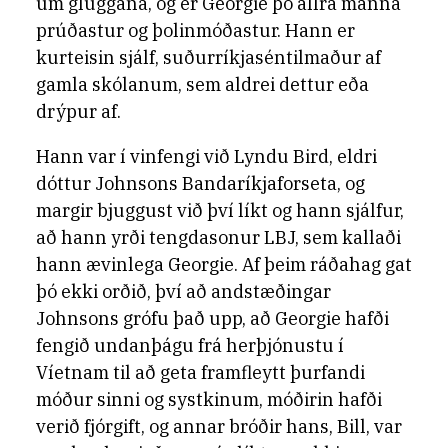
um gluggana, og er Georgie þó allra manna
prúðastur og þolinmóðastur. Hann er
kurteisin sjálf, suðurríkjaséntilmaður af
gamla skólanum, sem aldrei dettur eða
drýpur af.
Hann var í vinfengi við Lyndu Bird, eldri
dóttur Johnsons Bandaríkjaforseta, og
margir bjuggust við því líkt og hann sjálfur,
að hann yrði tengdasonur LBJ, sem kallaði
hann ævinlega Georgie. Af þeim ráðahag gat
þó ekki orðið, því að andstæðingar
Johnsons grófu það upp, að Georgie hafði
fengið undanþágu frá herþjónustu í
Víetnam til að geta framfleytt þurfandi
móður sinni og systkinum, móðirin hafði
verið fjórgift, og annar bróðir hans, Bill, var