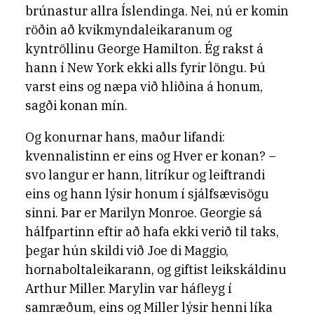
brúnastur allra Íslendinga. Nei, nú er komin
röðin að kvikmyndaleikaranum og
kyntröllinu George Hamilton. Ég rakst á
hann í New York ekki alls fyrir löngu. Þú
varst eins og næpa við hliðina á honum,
sagði konan mín.
Og konurnar hans, maður lifandi:
kvennalistinn er eins og Hver er konan? –
svo langur er hann, litríkur og leiftrandi
eins og hann lýsir honum í sjálfsævisögu
sinni. Þar er Marilyn Monroe. Georgie sá
hálfpartinn eftir að hafa ekki verið til taks,
þegar hún skildi við Joe di Maggio,
hornaboltaleikarann, og giftist leikskáldinu
Arthur Miller. Marylin var háfleyg í
samræðum, eins og Miller lýsir henni líka