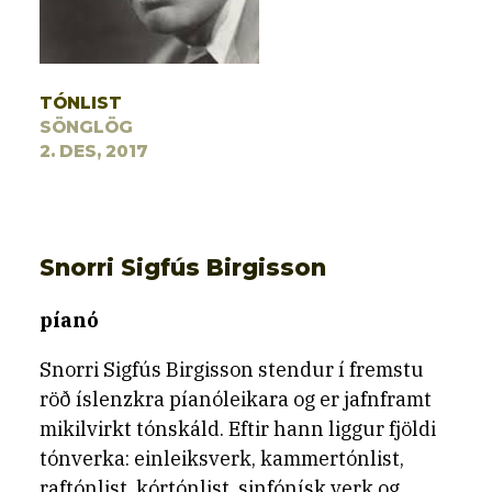
TÓNLIST
SÖNGLÖG
2. DES, 2017
Snorri Sigfús Birgisson
píanó
Snorri Sigfús Birgisson stendur í fremstu
röð íslenzkra píanóleikara og er jafnframt
mikilvirkt tónskáld. Eftir hann liggur fjöldi
tónverka: einleiksverk, kammertónlist,
raftónlist, kórtónlist, sinfónísk verk og