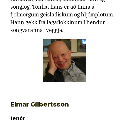
sönglög. Tónlist hans er að finna á
fjölmörgum geisladiskum og hljómplötum.
Hann gekk frá lagaflokkinum í hendur
söngvaranna tveggja.
Elmar Gilbertsson
tenór