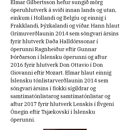
Elmar Gilbertsson hefur sungið mörg
óperuhlutverk á sviði innan lands og utan,
einkum í Hollandi og Belgíu og einnig í
Frakklandi, Þýzkalandi og víðar. Hann hlaut
Grímuverðlaunin 2014 sem söngvari ársins
fyrir hlutverk Daða Halldórssonar í
óperunni Ragnheiður eftir Gunnar
Þórðarson í Íslensku óperunni og aftur
2016 fyrir hlutverk Don Ottavio í Don
Giovanni eftir Mozart. Elmar hlaut einnig
Íslensku tónlistarverðlaunin 2014 sem
söngvari ársins í flokki sígildrar og
samtímatónlistarog samtímatónlistar og
aftur 2017 fyrir hlutverk Lenskís í Évgení
Ónegin eftir Tsjækovskí í Íslensku
óperunni.