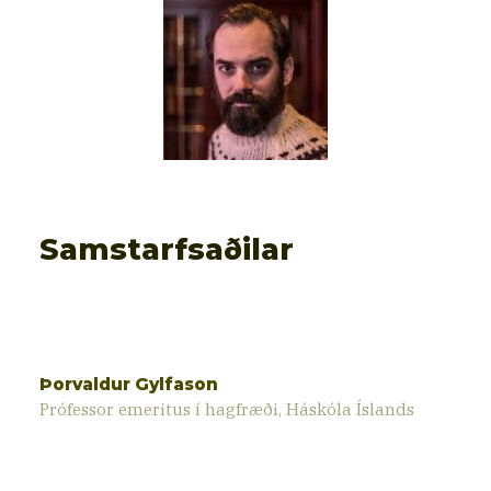
Samstarfsaðilar
Þorvaldur Gylfason
Prófessor emeritus í hagfræði, Háskóla Íslands