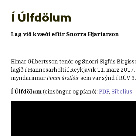
Í Úlfdölum
Lag við kvæði eftir Snorra Hjartarson
Elmar Gilbertsson tenór og Snorri Sigfús Birgis
lagið í Hannesarholti í Reykjavík 11. marz 2017.
myndarinnar
Fimm árstíðir
sem var sýnd í RÚV 5.
Í Úlfdölum
(
einsöngur og píanó):
PDF
,
Sibelius