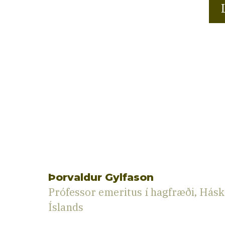
Þorvaldur Gylfason
Prófessor emeritus í hagfræði, Hásk
Íslands