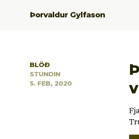
Þorvaldur Gylfason
Þ
BLÖÐ
STUNDIN
v
5. FEB, 2020
Fj
Tr