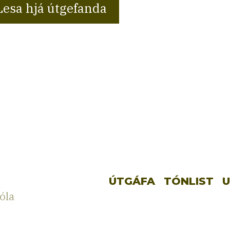
Lesa hjá útgefanda
ÚTGÁFA
TÓNLIST
U
óla