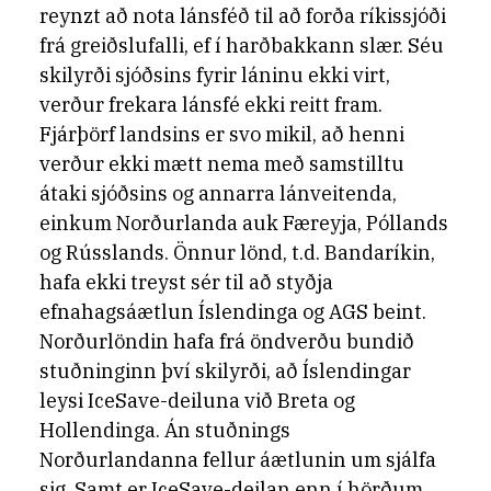
reynzt að nota lánsféð til að forða ríkissjóði
frá greiðslufalli, ef í harðbakkann slær. Séu
skilyrði sjóðsins fyrir láninu ekki virt,
verður frekara lánsfé ekki reitt fram.
Fjárþörf landsins er svo mikil, að henni
verður ekki mætt nema með samstilltu
átaki sjóðsins og annarra lánveitenda,
einkum Norðurlanda auk Færeyja, Póllands
og Rússlands. Önnur lönd, t.d. Bandaríkin,
hafa ekki treyst sér til að styðja
efnahagsáætlun Íslendinga og AGS beint.
Norðurlöndin hafa frá öndverðu bundið
stuðninginn því skilyrði, að Íslendingar
leysi IceSave-deiluna við Breta og
Hollendinga. Án stuðnings
Norðurlandanna fellur áætlunin um sjálfa
sig. Samt er IceSave-deilan enn í hörðum