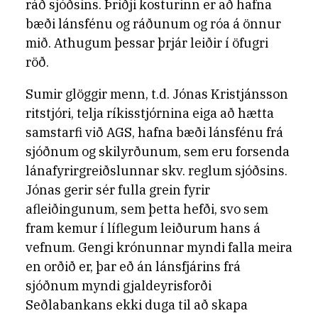
ráð sjóðsins. Þriðji kosturinn er að hafna
bæði lánsfénu og ráðunum og róa á önnur
mið. Athugum þessar þrjár leiðir í öfugri
röð.
Sumir glöggir menn, t.d. Jónas Kristjánsson
ritstjóri, telja ríkisstjórnina eiga að hætta
samstarfi við AGS, hafna bæði lánsfénu frá
sjóðnum og skilyrðunum, sem eru forsenda
lánafyrirgreiðslunnar skv. reglum sjóðsins.
Jónas gerir sér fulla grein fyrir
afleiðingunum, sem þetta hefði, svo sem
fram kemur í líflegum leiðurum hans á
vefnum. Gengi krónunnar myndi falla meira
en orðið er, þar eð án lánsfjárins frá
sjóðnum myndi gjaldeyrisforði
Seðlabankans ekki duga til að skapa