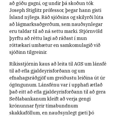
að góðu gagni, og undir þá skoðun tók
Joseph Stiglitz prófessor, þegar hann gisti
Ísland nýlega. Ráð sjóðsins og skilyrði lúta
að lágmarksaðgerðum, sem nauðsynlegar
eru taldar til að ná settu marki. Stjórnvöld
þyrftu að réttu lagi að ráðast í mun
róttækari umbætur en samkomulagið við
sjóðinn tilgreinir.
Ríkisstjórnin kaus að leita til AGS um lánsfé
til að efla gjaldeyrisforðann og um
efnahagsráðgjöf um greiðustu leiðina út úr
ógöngunum. Lánsfénu var í upphafi ætlað
það eitt að efla gjaldeyrisforðann til að gera
Seðlabankanum kleift að verja gengi
krónunnar fyrir tímabundnum
skakkaföllum, en nauðsynlegt gæti þó