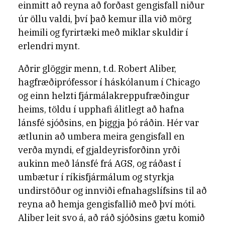
einmitt að reyna að forðast gengisfall niður
úr öllu valdi, því það kemur illa við mörg
heimili og fyrirtæki með miklar skuldir í
erlendri mynt.
Aðrir glöggir menn, t.d. Robert Aliber,
hagfræðiprófessor í háskólanum í Chicago
og einn helzti fjármálakreppufræðingur
heims, töldu í upphafi álitlegt að hafna
lánsfé sjóðsins, en þiggja þó ráðin. Hér var
ætlunin að umbera meira gengisfall en
verða myndi, ef gjaldeyrisforðinn yrði
aukinn með lánsfé frá AGS, og ráðast í
umbætur í ríkisfjármálum og styrkja
undirstöður og innviði efnahagslífsins til að
reyna að hemja gengisfallið með því móti.
Aliber leit svo á, að ráð sjóðsins gætu komið