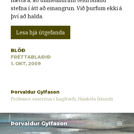
hætta á, að umheimurinn teldi Ísland
stefna í átt að einangrun. Við þurfum ekki á
því að halda.
Lesa hjá útgefanda
BLÖÐ
FRÉTTABLAÐIÐ
1. OKT, 2009
Þorvaldur Gylfason
Prófessor emeritus í hagfræði, Háskóla Íslands
menu
Þorvaldur Gylfason