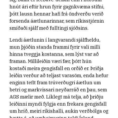
hnút ári eftir hrun fyrir gagnkvæma stífni,
þótt lausn hennar hafi frá öndverðu verið
forsenda áætlunarinnar, sem ríkisstjórnin
smíðaði sjálf með fulltingi sjóðsins.
Lendi áætlunin í langvarandi sjálfheldu,
mun þjóðin standa frammi fyrir vali milli
hinna tveggja kostanna, sem lýst var að
framan. Millileiðin væri fær, þótt hún
kostaði meira gengisfall en orðið er. Þriðja
leiðin verður að teljast varasöm, enda hefur
enginn teflt fram trúverðugri áætlun um
betri og markvissari neyðarráð en þau, sem
AGS mælir með. Líklegt má telja, að þriðju
leiðinni myndi fylgja enn frekara gengisfall
um hríð, meiri ríkishalli, aukin verðbólga og