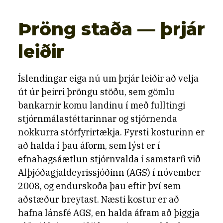
Þröng staða — þrjár
leiðir
Íslendingar eiga nú um þrjár leiðir að velja
út úr þeirri þröngu stöðu, sem gömlu
bankarnir komu landinu í með fulltingi
stjórnmálastéttarinnar og stjórnenda
nokkurra stórfyrirtækja. Fyrsti kosturinn er
að halda í þau áform, sem lýst er í
efnahagsáætlun stjórnvalda í samstarfi við
Alþjóðagjaldeyrissjóðinn (AGS) í nóvember
2008, og endurskoða þau eftir því sem
aðstæður breytast. Næsti kostur er að
hafna lánsfé AGS, en halda áfram að þiggja