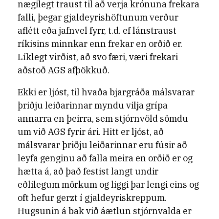
nægilegt traust til að verja krónuna frekara
falli, þegar gjaldeyrishöftunum verður
aflétt eða jafnvel fyrr, t.d. ef lánstraust
ríkisins minnkar enn frekar en orðið er.
Líklegt virðist, að svo færi, væri frekari
aðstoð AGS afþökkuð.
Ekki er ljóst, til hvaða bjargráða málsvarar
þriðju leiðarinnar myndu vilja grípa
annarra en þeirra, sem stjórnvöld sömdu
um við AGS fyrir ári. Hitt er ljóst, að
málsvarar þriðju leiðarinnar eru fúsir að
leyfa genginu að falla meira en orðið er og
hætta á, að það festist langt undir
eðlilegum mörkum og liggi þar lengi eins og
oft hefur gerzt í gjaldeyriskreppum.
Hugsunin á bak við áætlun stjórnvalda er