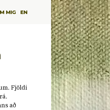
M MIG
EN
n
um. Fjöldi
rá.
nns að