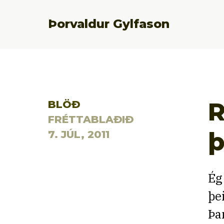
Þorvaldur Gylfason
R
BLÖÐ
FRÉTTABLAÐIÐ
7. JÚL, 2011
Ég
þe
Þa