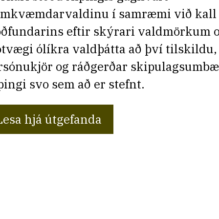
amkvæmdarvaldinu í samræmi við kall
óðfundarins eftir skýrari valdmörkum o
tvægi ólíkra valdþátta að því tilskildu,
rsónukjör og ráðgerðar skipulagsumbæt
þingi svo sem að er stefnt.
Lesa hjá útgefanda