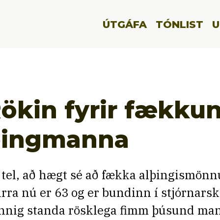
ÚTGÁFA
TÓNLIST
U
ökin fyrir fækku
þingmanna
 tel, að hægt sé að fækka alþingismönn
irra nú er 63 og er bundinn í stjórnarsk
nnig standa rösklega fimm þúsund ma