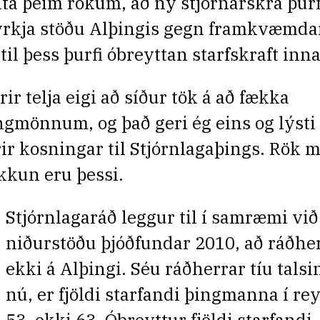
ita þeim rökum, að ný stjórnarskrá þurf
yrkja stöðu Alþingis gegn framkvæmda
 til þess þurfi óbreyttan starfskraft inn
rir telja eigi að síður tök á að fækka
ngmönnum, og það geri ég eins og lýsti
rir kosningar til Stjórnlagaþings. Rök m
kkun eru þessi.
Stjórnlagaráð leggur til í samræmi við
niðurstöðu þjóðfundar 2010, að ráðherr
ekki á Alþingi. Séu ráðherrar tíu talsi
nú, er fjöldi starfandi þingmanna í re