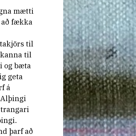
egna mætti
 að fækka
takjörs til
kkanna til
i og bæta
ig geta
f á
 Alþingi
strangari
þingi.
nd þarf að