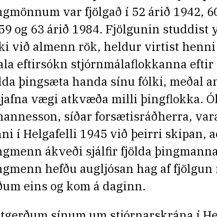
ngmönnum var fjölgað í 52 árið 1942, 6
59 og 63 árið 1984. Fjölgunin studdist yf
ki við almenn rök, heldur virtist henni
ala eftirsókn stjórnmálaflokkanna efti
ölda þingsæta handa sínu fólki, meðal an
 jafna vægi atkvæða milli þingflokka. Ó
hannesson, síðar forsætisráðherra, vara
nni í Helgafelli 1945 við þeirri skipan, 
ngmenn ákveði sjálfir fjölda þingmanna
ngmenn hefðu augljósan hag af fjölgun í
ðum eins og kom á daginn.
ritgerðum sínum um stjórnarskrána í He