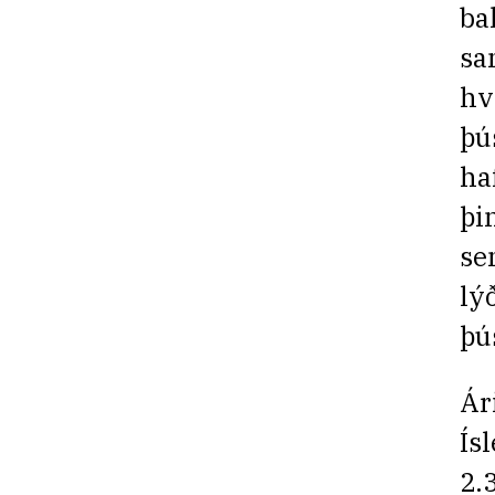
ba
sa
hv
þú
ha
þi
se
lý
þú
Ár
Ís
2.