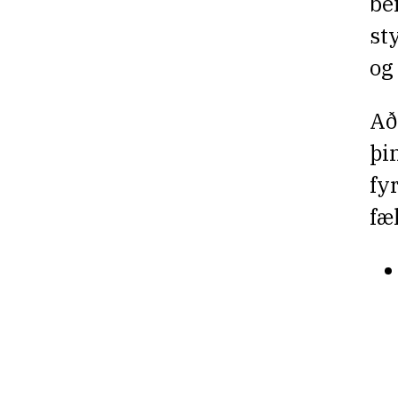
be
st
og
Að
þi
fy
fæ