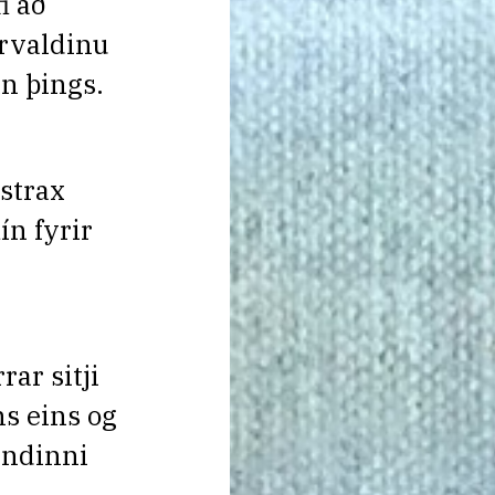
i að
rvaldinu
an þings.
 strax
ín fyrir
ar sitji
ns eins og
yndinni