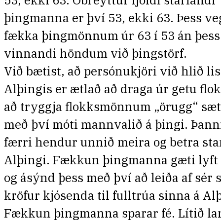
53, ekki 63. Óbreyttur fjöldi starfandi
þingmanna er því 53, ekki 63. Þess v
fækka þingmönnum úr 63 í 53 án þess
vinnandi höndum við þingstörf.
Við bætist, að persónukjöri við hlið lis
Alþingis er ætlað að draga úr getu flo
að tryggja flokksmönnum „örugg“ sæt
með því móti mannvalið á þingi. Þann
færri hendur unnið meira og betra star
Alþingi. Fækkun þingmanna gæti lyft
og ásýnd þess með því að leiða af sér 
kröfur kjósenda til fulltrúa sinna á Al
Fækkun þingmanna sparar fé. Lítið la