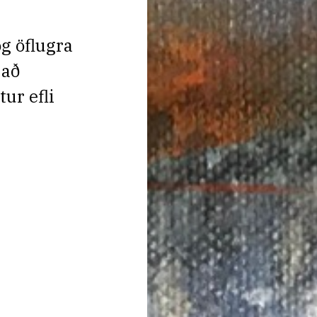
g öflugra
 að
ur efli