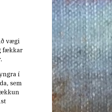
n
ið vægi
g fækkar
.
yngra í
lda, sem
 fækkun
st