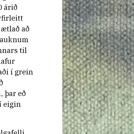
0 árið
irleitt
 ætlað að
r auknum
nars til
lafur
ði í grein
að
, þar eð
 eigin
lgafelli