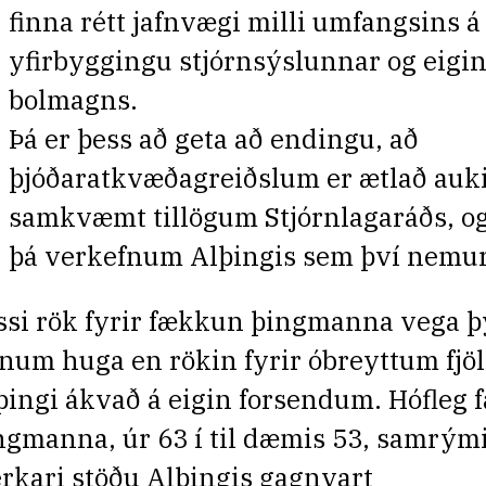
finna rétt jafnvægi milli umfangsins á
yfirbyggingu stjórnsýslunnar og eigi
bolmagns.
Þá er þess að geta að endingu, að
þjóðaratkvæðagreiðslum er ætlað auk
samkvæmt tillögum Stjórnlagaráðs, o
þá verkefnum Alþingis sem því nemur
ssi rök fyrir fækkun þingmanna vega þ
num huga en rökin fyrir óbreyttum fjö
þingi ákvað á eigin forsendum. Hófleg
ngmanna, úr 63 í til dæmis 53, samrými
erkari stöðu Alþingis gagnvart