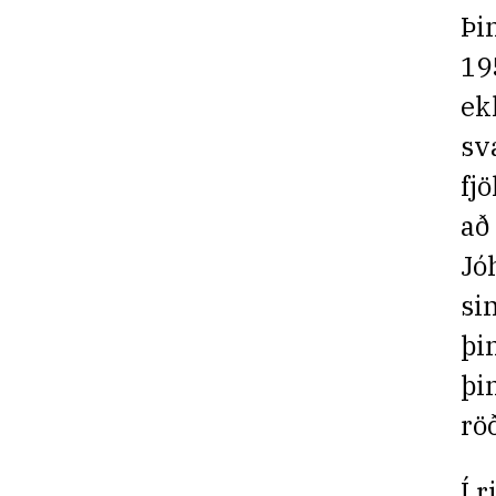
Þi
19
ek
sv
fj
að
Jó
si
þi
þi
rö
Í 