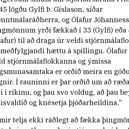
45 lögðu Gylfi Þ. Gíslason, síðar
nntmálaráðherra, og Ólafur Jóhannesso
ngmönnum yrði fækkað í 33 (Gylfi) eða
lafur) til að draga úr veldi stjórnmálaf
 meðfylgjandi hættu á spillingu. Ólafur 
ld stjórnmálaflokkanna og ýmissa
gsmunasamtaka er orðið meira en góðu
gnir. Í rauninni er þar orðið um að ræð
ki í ríkinu, og þau svo voldug, að þau b
kisvaldið og knésetja þjóðarheildina.“
mir telja ekki ráðlegt að fækka þingm