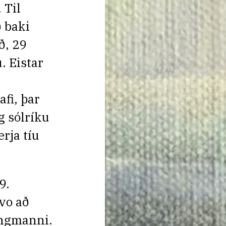
 Til
 baki
ð, 29
. Eistar
fi, þar
 sólríku
rja tíu
9.
vo að
ingmanni.