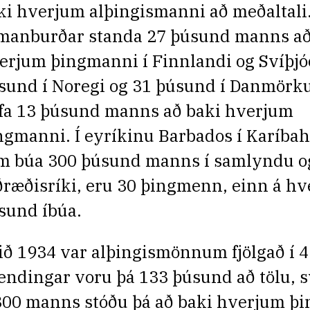
ki hverjum alþingismanni að meðaltali.
manburðar standa 27 þúsund manns að
erjum þingmanni í Finnlandi og Svíþjó
sund í Noregi og 31 þúsund í Danmörku
fa 13 þúsund manns að baki hverjum
ngmanni. Í eyríkinu Barbados í Karíbaha
m búa 300 þúsund manns í samlyndu og
ðræðisríki, eru 30 þingmenn, einn á hve
sund íbúa.
ið 1934 var alþingismönnum fjölgað í 4
lendingar voru þá 133 þúsund að tölu, s
300 manns stóðu þá að baki hverjum þ