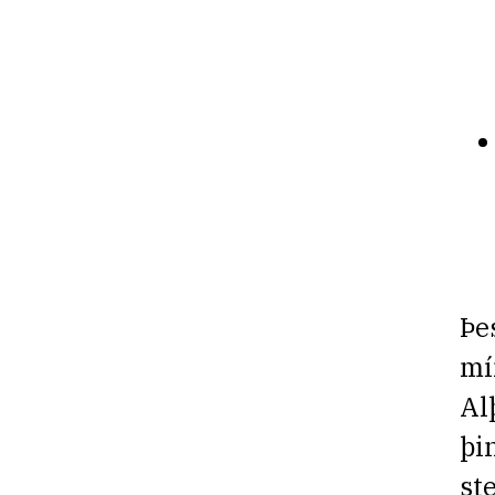
Þe
mí
Al
þi
st