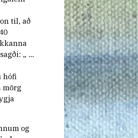
n til, að
 40
lokkanna
sagði: „ …
 hófi
a mörg
eygja
önnum og