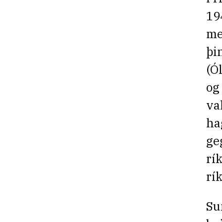
19
me
þi
(Ó
og
va
ha
ge
rí
rí
Su