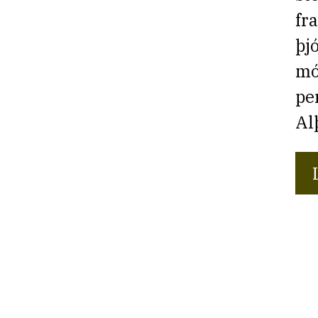
fr
þj
mó
pe
Al