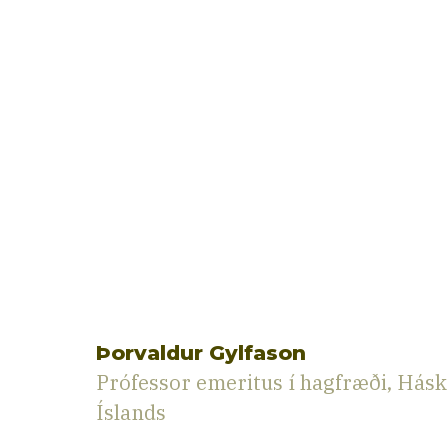
Þorvaldur Gylfason
Prófessor emeritus í hagfræði, Hásk
Íslands