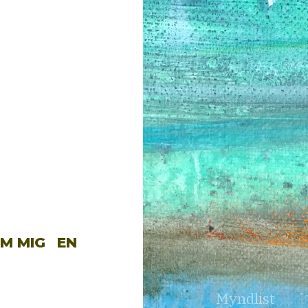
M MIG
EN
Myndlist