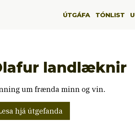
ÚTGÁFA
TÓNLIST
U
lafur landlæknir
nning um frænda minn og vin.
Lesa hjá útgefanda