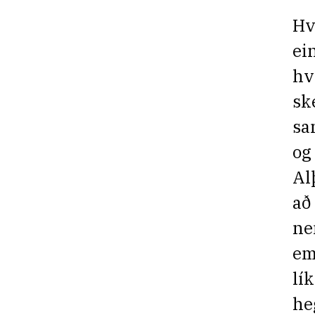
Hv
ei
hv
sk
sa
og
Al
að
ne
em
lí
he