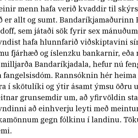
einir menn hafa verið kvaddir til skýr
ð er allt og sumt. Bandaríkjamaðurinn
doff, sem játaði sök fyrir sex mánuðum
yndist hafa hlunnfarið viðskiptavini s
mu fjárhæð og íslenzku bankarnir, eða 
 milljarða Bandaríkjadala, hefur nú fen
a fangelsisdóm. Rannsóknin hér heima 
ra í skötulíki og ýtir ásamt ýmsu öðru 
eitnar grunsemdir um, að yfirvöldin sta
yndinni að einhverju leyti með meint
kamönnum gegn fólkinu í landinu. Tö
mi.