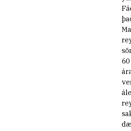
Fá
þa
Ma
re
sö
60
ár
ve
ál
re
sa
dæ