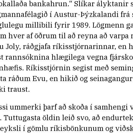
okallaða bankahrun.“ Slíkar ályktanir 
gmannafélagið í Austur-Þýzkalandi frá
glulegu millibili fyrir 1989. Lögmenn g
am hver af öðrum til að reyna að varpa 
u Joly, ráðgjafa ríkisstjórnarinnar, en 
st rannsóknina hlægilega vegna fjársko
nhæfis. Ríkisstjórnin segist með semin
íta ráðum Evu, en hikið og seinagangur
ki traust.
ssi ummerki þarf að skoða í samhengi v
ð. Tuttugasta öldin leið svo, að endurte
eyksli í gömlu ríkisbönkunum og viðsk