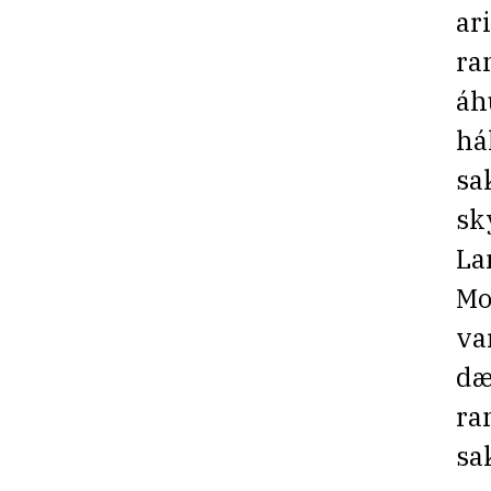
ar
ra
áh
há
sa
sk
La
Mo
va
dæ
ra
sa