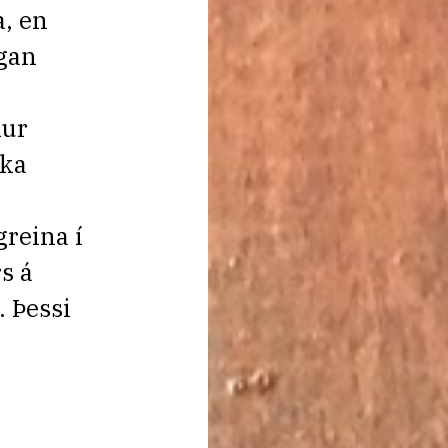
a, en
gan
kur
aka
greina í
s á
 Þessi