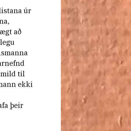
listana úr
na,
hægt að
legu
tismanna
arnefnd
mild til
 mann ekki
fa þeir