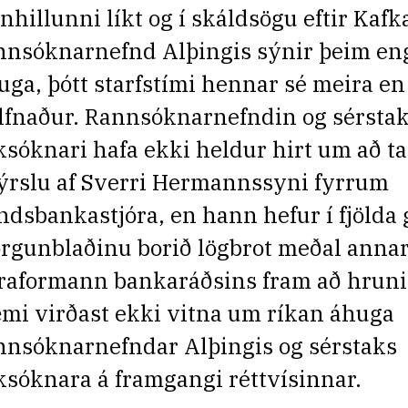
inhillunni líkt og í skáldsögu eftir Kafk
nnsóknarnefnd Alþingis sýnir þeim en
uga, þótt starfstími hennar sé meira en
lfnaður. Rannsóknarnefndin og sérsta
ksóknari hafa ekki heldur hirt um að t
ýrslu af Sverri Hermannssyni fyrrum
ndsbankastjóra, en hann hefur í fjölda 
rgunblaðinu borið lögbrot meðal annar
raformann bankaráðsins fram að hruni.
mi virðast ekki vitna um ríkan áhuga
nnsóknarnefndar Alþingis og sérstaks
ksóknara á framgangi réttvísinnar.