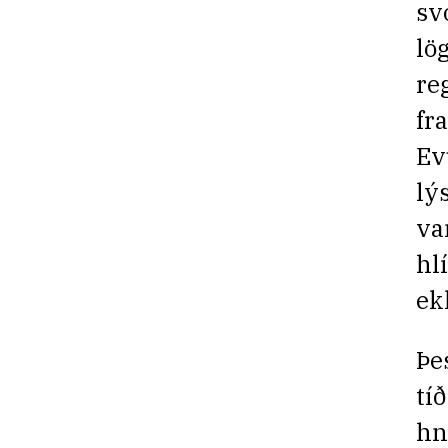
sv
lö
re
fr
Ev
lý
va
hl
ek
Þe
tí
hn