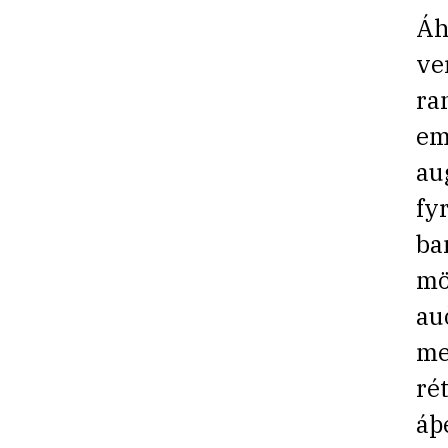
Áh
ve
ra
em
au
fy
ba
mö
au
me
ré
áþ