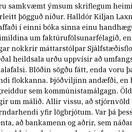
ru samkvæmt ýmsum skriflegum heim
irleitt þögguð niður. Halldór Kiljan Lax
affaði í einni bóka sinna einu handhæg
imildina um faktúrufölsunarfélagið, en
gar nokkrir máttarstólpar Sjálfstæðisfl
ðal heildsala urðu uppvísir að umfang
jalafalsi. Blöðin sögðu fátt, enda voru þa
ndi flokkanna. Þjóðviljinn andæfði, en
greiddur sem kommúnistamálgagn. Öld
gir um málið. Allir vissu, að stjórnvöld
rndarhendi yfir lögbrjótum. Var þá þes
nta, að bankamenn og aðrir, sem náðar