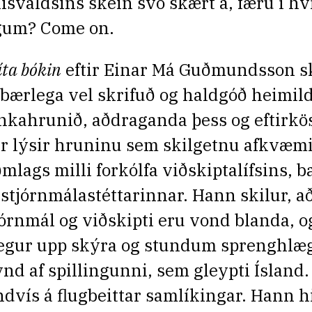
kisvaldsins skein svo skært á, færu í h
gum? Come on.
íta bókin
eftir Einar Má Guðmundsson s
ábærlega vel skrifuð og haldgóð heimil
nkahrunið, aðdraganda þess og eftirkös
r lýsir hruninu sem skilgetnu afkvæm
ðmlags milli forkólfa viðskiptalífsins,
 stjórnmálastéttarinnar. Hann skilur, a
jórnmál og viðskipti eru vond blanda, 
egur upp skýra og stundum sprenghlæg
nd af spillingunni, sem gleypti Ísland
ndvís á flugbeittar samlíkingar. Hann h