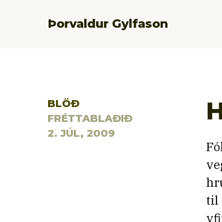
Þorvaldur Gylfason
H
BLÖÐ
FRÉTTABLAÐIÐ
2. JÚL, 2009
Fó
ve
hr
ti
yf