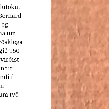
slutöku,
 Bernard
 og
ína um
rösklega
gið 150
virðist
undir
ndi í
um
kum tvö