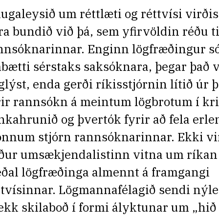
ugaleysið um réttlæti og réttvísi virðis
ra bundið við þá, sem yfirvöldin réðu ti
nnsóknarinnar. Enginn lögfræðingur só
bætti sérstaks saksóknara, þegar það v
glýst, enda gerði ríkisstjórnin lítið úr 
rir rannsókn á meintum lögbrotum í k
nkahrunið og þvertók fyrir að fela erl
nnum stjórn rannsóknarinnar. Ekki vir
ður umsækjendalistinn vitna um ríkan
ðal lögfræðinga almennt á framgangi
ttvísinnar. Lögmannafélagið sendi nýle
ekk skilaboð í formi ályktunar um „hið