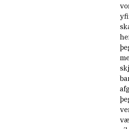
vo
yf
sk
he
þe
me
sk
ba
af
þe
ve
væ