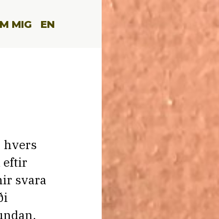
M MIG
EN
, hvers
eftir
ir svara
ði
 undan.