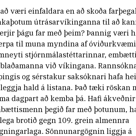
að væri einfaldara en að skoða farþega
nkaþotum útrásarvíkinganna til að kan
erjir þágu far með þeim? Þannig væri 
erpa til muna myndina af óviðurkvæmi
mneyti stjórnmálastéttarinnar, embæt
 blaðamanna við víkingana. Rannsókn
þingis og sérstakur saksóknari hafa hei
 leggja hald á listana. Það tæki röskan
ma dagpart að kemba þá. Hafi ákveðnir
bættismenn þegið far með þotunum, ha
klega brotið gegn 109. grein almennra
gningarlaga. Sönnunargögnin liggja á