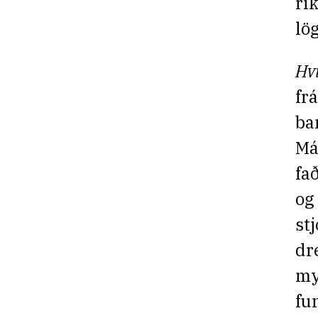
rí
lö
Hv
fr
ba
Má
fa
og
st
dr
my
fu