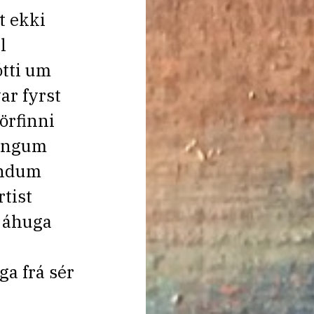
t ekki
l
tti um
ar fyrst
þörfinni
ringum
endum
tist
 áhuga
ga frá sér