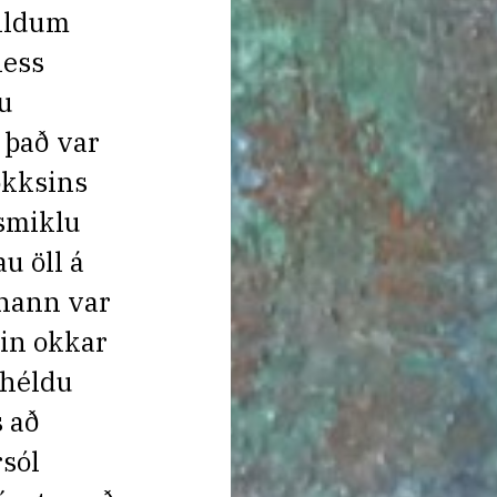
ildum
ness
u
 það var
okksins
smiklu
u öll á
 hann var
in okkar
 héldu
s að
sól