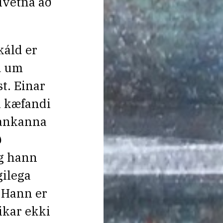
vívetna að
káld er
d um
t. Einar
i kæfandi
 bankanna
ð
og hann
ilega
. Hann er
ikar ekki