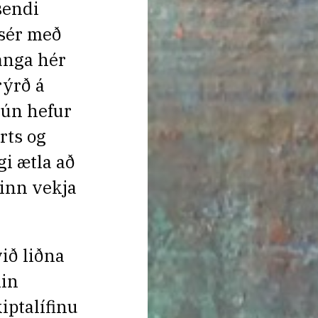
sendi
 sér með
anga hér
rýrð á
hún hefur
rts og
gi ætla að
inn vekja
ið liðna
kin
iptalífinu