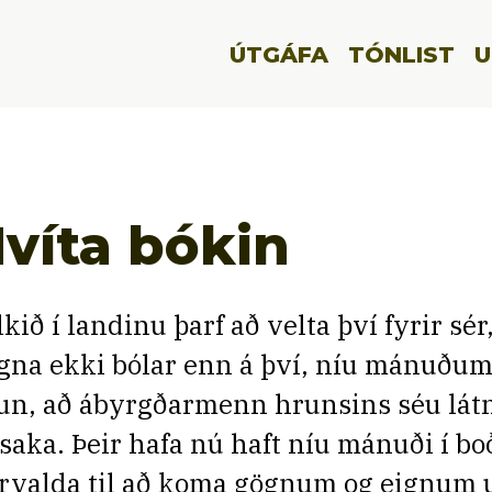
ÚTGÁFA
TÓNLIST
U
víta bókin
lkið í landinu þarf að velta því fyrir sér
gna ekki bólar enn á því, níu mánuðum 
un, að ábyrgðarmenn hrunsins séu látn
l saka. Þeir hafa nú haft níu mánuði í bo
irvalda til að koma gögnum og eignum