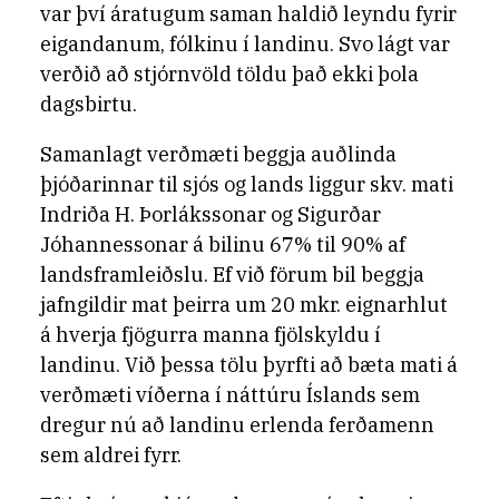
var því áratugum saman haldið leyndu fyrir
eigandanum, fólkinu í landinu. Svo lágt var
verðið að stjórnvöld töldu það ekki þola
dagsbirtu.
Samanlagt verðmæti beggja auðlinda
þjóðarinnar til sjós og lands liggur skv. mati
Indriða H. Þorlákssonar og Sigurðar
Jóhannessonar á bilinu 67% til 90% af
landsframleiðslu. Ef við förum bil beggja
jafngildir mat þeirra um 20 mkr. eignarhlut
á hverja fjögurra manna fjölskyldu í
landinu. Við þessa tölu þyrfti að bæta mati á
verðmæti víðerna í náttúru Íslands sem
dregur nú að landinu erlenda ferðamenn
sem aldrei fyrr.