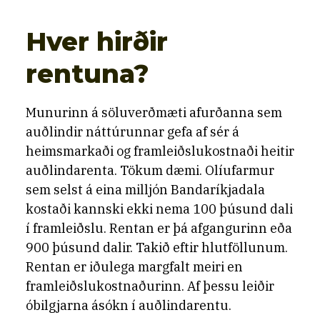
Hver hirðir
rentuna?
Munurinn á söluverðmæti afurðanna sem
auðlindir náttúrunnar gefa af sér á
heimsmarkaði og framleiðslukostnaði heitir
auðlindarenta. Tökum dæmi. Olíufarmur
sem selst á eina milljón Bandaríkjadala
kostaði kannski ekki nema 100 þúsund dali
í framleiðslu. Rentan er þá afgangurinn eða
900 þúsund dalir. Takið eftir hlutföllunum.
Rentan er iðulega margfalt meiri en
framleiðslukostnaðurinn. Af þessu leiðir
óbilgjarna ásókn í auðlindarentu.