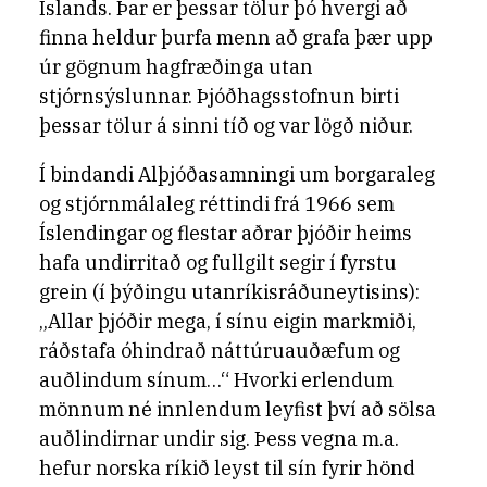
Íslands. Þar er þessar tölur þó hvergi að
finna heldur þurfa menn að grafa þær upp
úr gögnum hagfræðinga utan
stjórnsýslunnar. Þjóðhagsstofnun birti
þessar tölur á sinni tíð og var lögð niður.
Í bindandi Alþjóðasamningi um borgaraleg
og stjórnmálaleg réttindi frá 1966 sem
Íslendingar og flestar aðrar þjóðir heims
hafa undirritað og fullgilt segir í fyrstu
grein (í þýðingu utanríkisráðuneytisins):
„Allar þjóðir mega, í sínu eigin markmiði,
ráðstafa óhindrað náttúruauðæfum og
auðlindum sínum…“ Hvorki erlendum
mönnum né innlendum leyfist því að sölsa
auðlindirnar undir sig. Þess vegna m.a.
hefur norska ríkið leyst til sín fyrir hönd