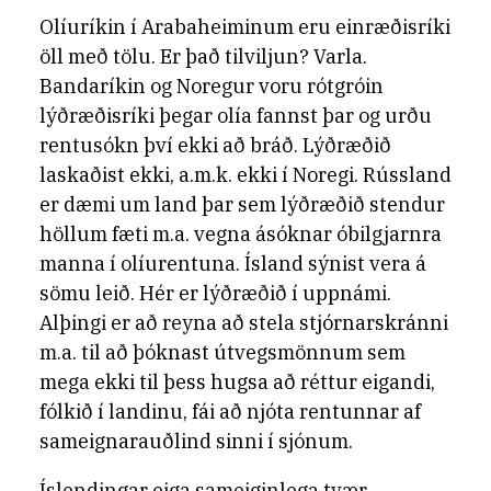
Olíuríkin í Arabaheiminum eru einræðisríki
öll með tölu. Er það tilviljun? Varla.
Bandaríkin og Noregur voru rótgróin
lýðræðisríki þegar olía fannst þar og urðu
rentusókn því ekki að bráð. Lýðræðið
laskaðist ekki, a.m.k. ekki í Noregi. Rússland
er dæmi um land þar sem lýðræðið stendur
höllum fæti m.a. vegna ásóknar óbilgjarnra
manna í olíurentuna. Ísland sýnist vera á
sömu leið. Hér er lýðræðið í uppnámi.
Alþingi er að reyna að stela stjórnarskránni
m.a. til að þóknast útvegsmönnum sem
mega ekki til þess hugsa að réttur eigandi,
fólkið í landinu, fái að njóta rentunnar af
sameignarauðlind sinni í sjónum.
Íslendingar eiga sameiginlega tvær