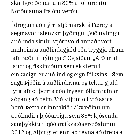
skattgreiðenda um 80% af olíurentu
Norðmanna frá öndverðu.
Í drögum að nýrri stjórnarskrá Færeyja
segir svo í íslenzkri þýðingu: „Við nýtingu
auðlinda skulu stjórnvöld annaðhvort
innheimta auðlindagjald eða tryggja öllum
jafnræði til nýtingar.“ Og síðan: „Arður af
landi og fiskimiðum sem ekki eru í
einkaeign er auðlind og eign fólksins.“ Sem
sagt: Þjóðin á auðlindirnar og tekur gjald
fyrir afnot þeirra eða tryggir öllum jafnan
aðgang að þeim. Við sitjum öll við sama
borð. Þetta er inntakið í ákvæðinu um
auðlindir í þjóðareigu sem 83% kjósenda
samþykktu í þjóðaratkvæðagreiðslunni
2012 og Alþingi er enn að reyna að drepa á