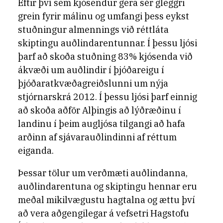
Eftir því sem kjósendur gera sér gleggri
grein fyrir málinu og umfangi þess eykst
stuðningur almennings við réttláta
skiptingu auðlindarentunnar. Í þessu ljósi
þarf að skoða stuðning 83% kjósenda við
ákvæði um auðlindir í þjóðareigu í
þjóðaratkvæðagreiðslunni um nýja
stjórnarskrá 2012. Í þessu ljósi þarf einnig
að skoða aðför Alþingis að lýðræðinu í
landinu í þeim augljósa tilgangi að hafa
arðinn af sjávarauðlindinni af réttum
eiganda.
Þessar tölur um verðmæti auðlindanna,
auðlindarentuna og skiptingu hennar eru
meðal mikilvægustu hagtalna og ættu því
að vera aðgengilegar á vefsetri Hagstofu