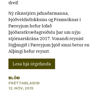
dreif.
Ný ríkisstjórn jafnaðarmanna,
Þjóðveldisflokksins og Framsóknar í
Færeyjum hefur lofað
þjóðaratkvæðagreiðslu þar um nýju
stjórnarskrána 2017. Vonandi reynist
lögþingið í Færeyjum þjóð sinni betur en
Alþingi hefur reynzt.
Lesa hjá útgefanda
BLÖÐ
FRÉTTABLAÐIÐ
12. NÓV, 2015