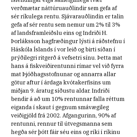
verðmætar náttúruauðlindir sem gefa af
sér ríkulega rentu. Sjávarauðlindin er talin
gefa af sér rentu sem nemur um 2% til 3%
af landsframleiðslu eins og Indriði H.
Þorláksson hagfræðingur lýsti á ráðstefnu í
Háskóla Íslands í vor leið og birti síðan í
prýðilegri ritgerð á vefsetri sínu. Þetta mat
hans á fiskveiðirentunni rímar vel við fyrra
mat Þjóðhagsstofnunar og annarra allar
götur aftur í árdaga kvótakerfisins um
miðjan 9. áratug síðustu aldar. Indriði
bendir á að um 10% rentunnar falla réttum
eiganda í skaut í gegnum smávægileg
veiðigjöld frá 2002. Afgangurinn, 90% af
rentunni, rennur til útvegsmanna sem
hegða sér þótt fáir séu eins og ríki í ríkinu