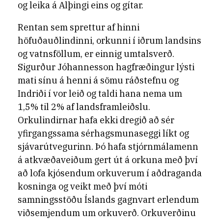
og leika á Alþingi eins og gítar.
Rentan sem sprettur af hinni
höfuðauðlindinni, orkunni í iðrum landsins
og vatnsföllum, er einnig umtalsverð.
Sigurður Jóhannesson hagfræðingur lýsti
mati sínu á henni á sömu ráðstefnu og
Indriði í vor leið og taldi hana nema um
1,5% til 2% af landsframleiðslu.
Orkulindirnar hafa ekki dregið að sér
yfirgangssama sérhagsmunaseggi líkt og
sjávarútvegurinn. Þó hafa stjórnmálamenn
á atkvæðaveiðum gert út á orkuna með því
að lofa kjósendum orkuverum í aðdraganda
kosninga og veikt með því móti
samningsstöðu Íslands gagnvart erlendum
viðsemjendum um orkuverð. Orkuverðinu