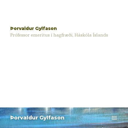
Þorvaldur Gylfason
Prófessor emeritus í hagfræði, Háskóla Íslands
menu
Þorvaldur Gylfason