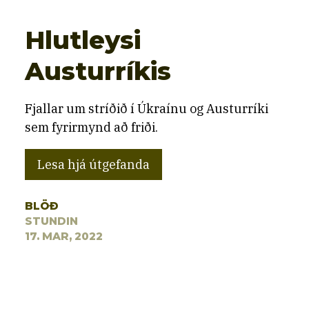
Hlutleysi
Austurríkis
Fjallar um stríðið í Úkraínu og Austurríki
sem fyrirmynd að friði.
Lesa hjá útgefanda
BLÖÐ
STUNDIN
17. MAR, 2022