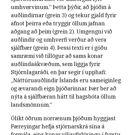
umhvørvinum.“ Þetta þýðir, að þjóðin á
auðlindirnar (grein 3) og tekur gjald fyrir
afnot þeirra eða tryggir öllum jafnan
aðgang að þeim (grein 2). Umgengni við
auðlindir og umhverfi verður að vera
sjálfbær (grein 4). Þessi texti er í góðu
samræmi við tillögur að sams konar
auðlindaákvæðum, sem liggja fyrir
Stjórnlagaráði, en þar segir í upphafi:
„Náttúruauðlindir Íslands eru sameiginleg
og ævarandi eign þjóðarinnar. Þær ber að
nýta á sjálfbæran hátt til hagsbóta öllum
landsmönnum.“
Ólíkt öðrum norrænum þjóðum hyggjast
Færeyingar hefja stjórnarskrá sína á
formála, eins konar viljayfirlýsingu í fyrstu