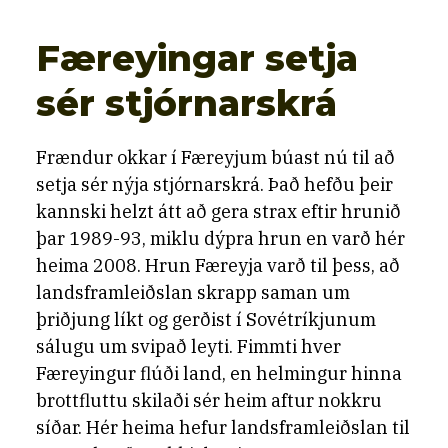
Færeyingar setja
sér stjórnarskrá
Frændur okkar í Færeyjum búast nú til að
setja sér nýja stjórnarskrá. Það hefðu þeir
kannski helzt átt að gera strax eftir hrunið
þar 1989-93, miklu dýpra hrun en varð hér
heima 2008. Hrun Færeyja varð til þess, að
landsframleiðslan skrapp saman um
þriðjung líkt og gerðist í Sovétríkjunum
sálugu um svipað leyti. Fimmti hver
Færeyingur flúði land, en helmingur hinna
brottfluttu skilaði sér heim aftur nokkru
síðar. Hér heima hefur landsframleiðslan til