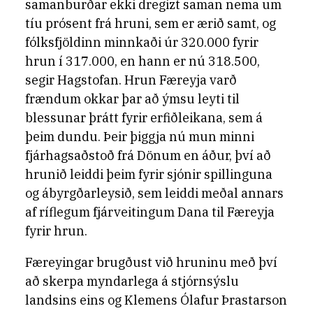
samanburðar ekki dregizt saman nema um
tíu prósent frá hruni, sem er ærið samt, og
fólksfjöldinn minnkaði úr 320.000 fyrir
hrun í 317.000, en hann er nú 318.500,
segir Hagstofan. Hrun Færeyja varð
frændum okkar þar að ýmsu leyti til
blessunar þrátt fyrir erfiðleikana, sem á
þeim dundu. Þeir þiggja nú mun minni
fjárhagsaðstoð frá Dönum en áður, því að
hrunið leiddi þeim fyrir sjónir spillinguna
og ábyrgðarleysið, sem leiddi meðal annars
af ríflegum fjárveitingum Dana til Færeyja
fyrir hrun.
Færeyingar brugðust við hruninu með því
að skerpa myndarlega á stjórnsýslu
landsins eins og Klemens Ólafur Þrastarson