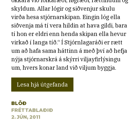
okkara við fólkaræði, løgræði, rættindum og
skyldum. Allar lógir og siðvenjur skulu
virða hesa stjórnarskipan. Eingin lóg ella
siðvenja má tí vera hildin at hava gildi, bara
tí hon er eldri enn henda skipan ella hevur
virkað í langa tíð.“ Í Stjórnlagaráði er rætt
um að hafa sama háttinn á með því að hefja
nýja stjórnarskrá á skýrri viljayfirlýsingu
um, hvers konar land við viljum byggja.
Lesa hjá útgefanda
BLÖÐ
FRÉTTABLAÐIÐ
2. JÚN, 2011