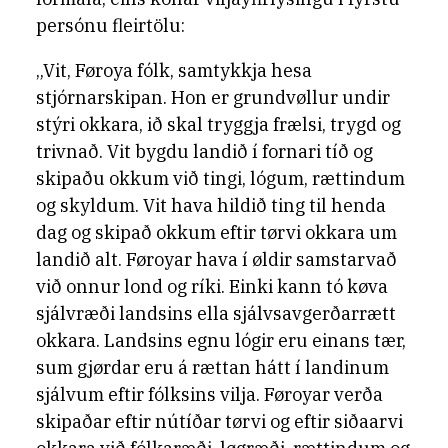
persónu fleirtölu:
„Vit, Føroya fólk, samtykkja hesa
stjórnarskipan. Hon er grundvøllur undir
stýri okkara, ið skal tryggja frælsi, trygd og
trivnað. Vit bygdu landið í fornari tíð og
skipaðu okkum við tingi, lógum, rættindum
og skyldum. Vit hava hildið ting til henda
dag og skipað okkum eftir tørvi okkara um
landið alt. Føroyar hava í øldir samstarvað
við onnur lond og ríki. Einki kann tó køva
sjálvræði landsins ella sjálvsavgerðarrætt
okkara. Landsins egnu lógir eru einans tær,
sum gjørdar eru á rættan hátt í landinum
sjálvum eftir fólksins vilja. Føroyar verða
skipaðar eftir nútíðar tørvi og eftir siðaarvi