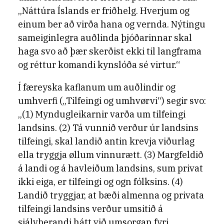
„Náttúra Íslands er friðhelg. Hverjum og
einum ber að virða hana og vernda. Nýtingu
sameiginlegra auðlinda þjóðarinnar skal
haga svo að þær skerðist ekki til langframa
og réttur komandi kynslóða sé virtur.“
Í færeyska kaflanum um auðlindir og
umhverfi („Tilfeingi og umhvørvi“) segir svo:
„(1) Myndugleikarnir varða um tilfeingi
landsins. (2) Tá vunnið verður úr landsins
tilfeingi, skal landið antin krevja viðurlag
ella tryggja øllum vinnurætt. (3) Margfeldið
á landi og á havleiðum landsins, sum privat
ikki eiga, er tilfeingi og ogn fólksins. (4)
Landið tryggjar, at bæði almenna og privata
tilfeingi landsins verður umsitið á
sjálvberandi hátt við umsorgan fyri