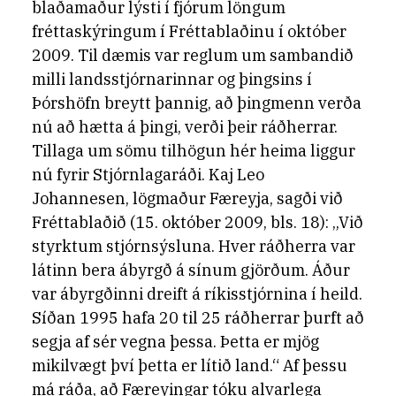
blaðamaður lýsti í fjórum löngum
fréttaskýringum í Fréttablaðinu í október
2009. Til dæmis var reglum um sambandið
milli landsstjórnarinnar og þingsins í
Þórshöfn breytt þannig, að þingmenn verða
nú að hætta á þingi, verði þeir ráðherrar.
Tillaga um sömu tilhögun hér heima liggur
nú fyrir Stjórnlagaráði. Kaj Leo
Johannesen, lögmaður Færeyja, sagði við
Fréttablaðið (15. október 2009, bls. 18): „Við
styrktum stjórnsýsluna. Hver ráðherra var
látinn bera ábyrgð á sínum gjörðum. Áður
var ábyrgðinni dreift á ríkisstjórnina í heild.
Síðan 1995 hafa 20 til 25 ráðherrar þurft að
segja af sér vegna þessa. Þetta er mjög
mikilvægt því þetta er lítið land.“ Af þessu
má ráða, að Færeyingar tóku alvarlega