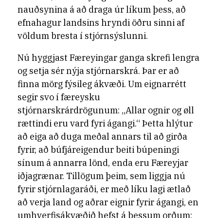
nauðsynina á að draga úr líkum þess, að
efnahagur landsins hryndi öðru sinni af
völdum bresta í stjórnsýslunni.
Nú hyggjast Færeyingar ganga skrefi lengra
og setja sér nýja stjórnarskrá. Þar er að
finna mörg fýsileg ákvæði. Um eignarrétt
segir svo í færeysku
stjórnarskrárdrögunum: „Allar ognir og øll
rættindi eru vard fyri ágangi.“ Þetta hlýtur
að eiga að duga meðal annars til að girða
fyrir, að búfjáreigendur beiti búpeningi
sínum á annarra lönd, enda eru Færeyjar
iðjagrænar. Tillögum þeim, sem liggja nú
fyrir stjórnlagaráði, er með líku lagi ætlað
að verja land og aðrar eignir fyrir ágangi, en
umhverfisákvæðið hefst á þessum orðum: