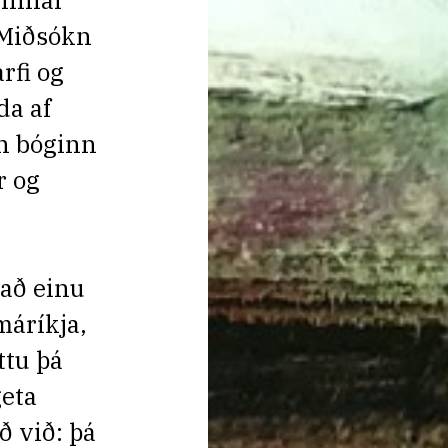
rinnar
 Miðsókn
rfi og
da af
nn bóginn
r og
 að einu
máríkja,
ttu þá
geta
ð við: þá