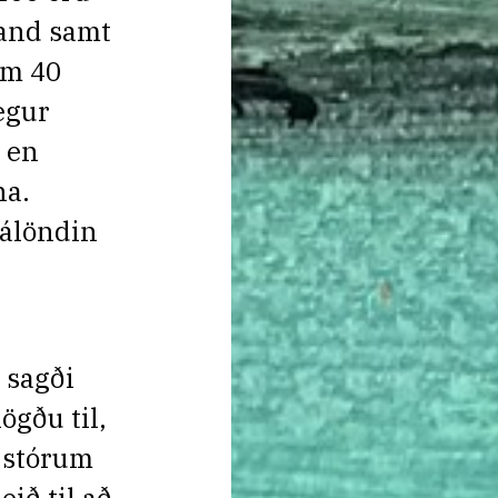
land samt
Um 40
egur
 en
na.
málöndin
 sagði
ögðu til,
í stórum