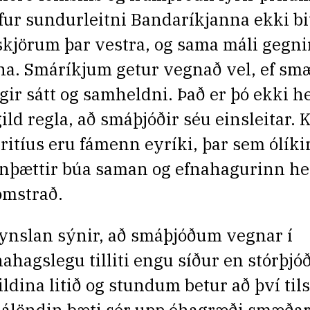
fur sundurleitni Bandaríkjanna ekki bi
fskjörum þar vestra, og sama máli gegn
na. Smáríkjum getur vegnað vel, ef sm
lgir sátt og samheldni. Það er þó ekki h
gild regla, að smáþjóðir séu einsleitar.
ritíus eru fámenn eyríki, þar sem ólíki
nþættir búa saman og efnahagurinn he
ómstrað.
ynslan sýnir, að smáþjóðum vegnar í
nahagslegu tilliti engu síður en stórþj
ildina litið og stundum betur að því til