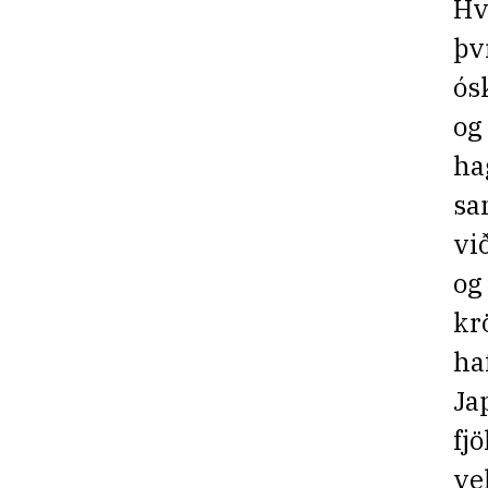
Hv
þv
ós
og
ha
sa
vi
og
kr
ha
Ja
fj
ve