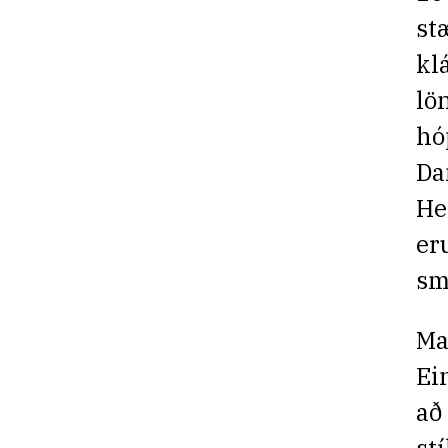
st
kl
lö
hó
Da
He
er
sm
Ma
Ei
að