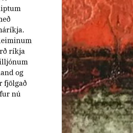
kiptum
 með
máríkja.
í heiminum
rð ríkja
illjónum
dland og
 fjölgað
fur nú