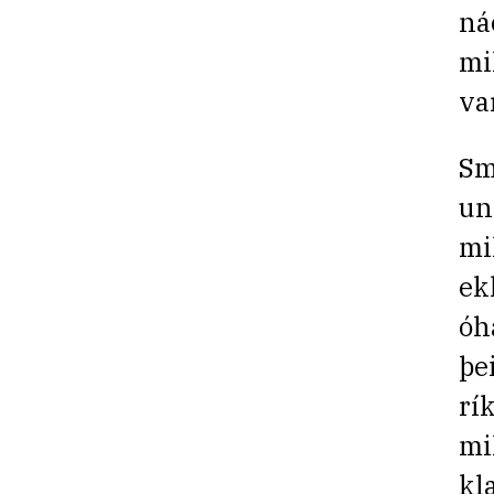
ná
mi
va
Sm
un
mi
ek
óh
þe
rí
mi
kl