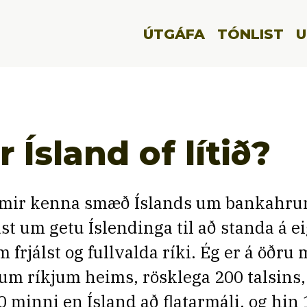
ÚTGÁFA
TÓNLIST
U
r Ísland of lítið?
mir kenna smæð Íslands um bankahru
ast um getu Íslendinga til að standa á e
m frjálst og fullvalda ríki. Ég er á öðru 
lum ríkjum heims, rösklega 200 talsins
0 minni en Ísland að flatarmáli, og hin