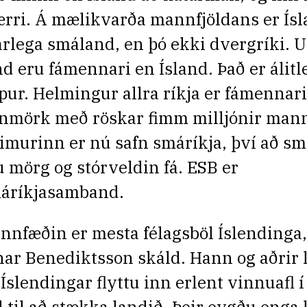
ærri. Á mælikvarða mannfjöldans er Ís
árlega smáland, en þó ekki dvergríki. 
nd eru fámennari en Ísland. Það er álitl
pur. Helmingur allra ríkja er fámennari
nmörk með röskar fimm milljónir man
imurinn er nú safn smáríkja, því að s
u mörg og stórveldin fá. ESB er
áríkjasamband.
nnfæðin er mesta félagsböl Íslendinga,
nar Benediktsson skáld. Hann og aðrir l
 Íslendingar flyttu inn erlent vinnuafl 