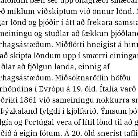
álöndin bæti sér upp óhagræði smæða
ð miklum viðskiptum við önnur lönd.
gar lönd og þjóðir í átt að frekara samsta
meiningu og stuðlar að fækkun þjóðlan
árhagsástæðum. Miðflótti hneigist á hi
l að skipta löndum upp í smærri eininga
uðlar að fjölgun landa, einnig af
árhagsástæðum. Miðsóknaröflin höfðu
irhöndina í Evrópu á 19. öld. Ítalía varð
óðríki 1861 við sameiningu nokkurra s
 Þýzkaland fylgdi í kjölfarið. Ýmsum þó
gía og Portúgal vera of lítil lönd til að 
ðið á eigin fótum. Á 20. öld snerist tafli