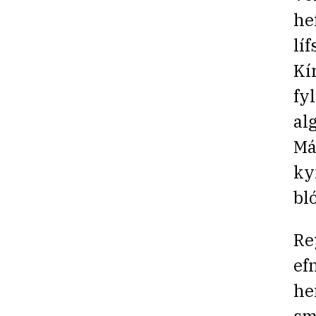
he
lí
Kí
fy
al
Má
ky
bl
Re
ef
he