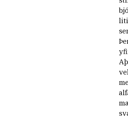
st
bj
li
se
Þe
yf
Aþ
ve
me
al
ma
sv