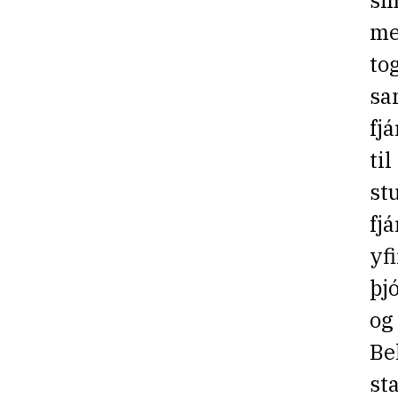
sm
me
to
sa
fj
ti
st
fj
yf
þj
og
Bel
sta