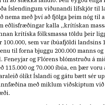
íl til að stækka landið. Þeir eygðu enga l
óða Íslendingum viðunandi lífskjör til 
tið nema með því að fjölga þeim nóg til a
m eðlisfræðingar kalla ,,krítískan mass
nnan krítíska fólksmassa töldu þeir lig
ir 100.000, sem var íbúafjöldi landsins 
enu til forna bjuggu 200.000 manns og
l. Feneyjar og Flórens blómstruðu á m
ð 115.000 og 70.000 íbúa, en þær voru a
faraleið ólíkt Íslandi og gátu bætt sér u
nnfæðina með miklum viðskiptum við
æði.