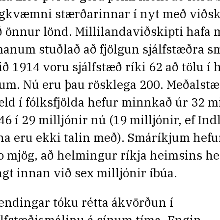
gkvæmni stærðarinnar í nyt með viðs
ð önnur lönd. Millilandaviðskipti hafa
manum stuðlað að fjölgun sjálfstæðra s
ið 1914 voru sjálfstæð ríki 62 að tölu 
lum. Nú eru þau rösklega 200. Meðalstæ
ld í fólksfjölda hefur minnkað úr 32 m
46 í 29 milljónir nú (19 milljónir, ef In
na eru ekki talin með). Smáríkjum hefur
o mjög, að helmingur ríkja heimsins he
ngt innan við sex milljónir íbúa.
lendingar tóku rétta ákvörðun í