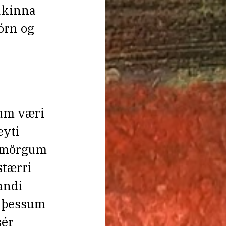
aukinna
órn og
tum væri
eyti
 mörgum
stærri
andi
f þessum
sér