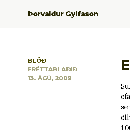
Þorvaldur Gylfason
E
BLÖÐ
FRÉTTABLAÐIÐ
13. ÁGÚ, 2009
Su
ef
se
öl
10