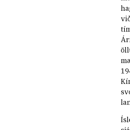
ha
vi
tí
Ár
öl
mæ
19
Kí
sv
la
Ís