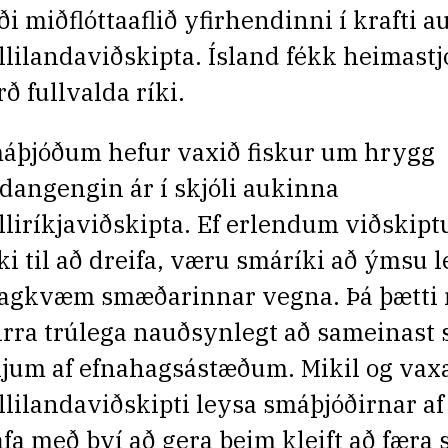
ði miðflóttaaflið yfirhendinni í krafti 
llilandaviðskipta. Ísland fékk heimastj
rð fullvalda ríki.
áþjóðum hefur vaxið fiskur um hrygg
dangengin ár í skjóli aukinna
lliríkjaviðskipta. Ef erlendum viðskip
ki til að dreifa, væru smáríki að ýmsu l
agkvæm smæðarinnar vegna. Þá þætti
irra trúlega nauðsynlegt að sameinast 
kjum af efnahagsástæðum. Mikil og vax
llilandaviðskipti leysa smáþjóðirnar a
afa með því að gera þeim kleift að færa 