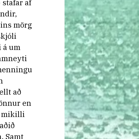
stafar af
ndir,
sins mörg
kjóli
i á um
samneyti
u menningu
n
ellt að
, önnur en
 mikilli
taðið
m. Samt