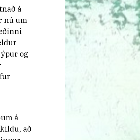
tnað á
ir nú um
æðinni
eldur
 Kýpur og
r
fur
óðum á
skildu, að