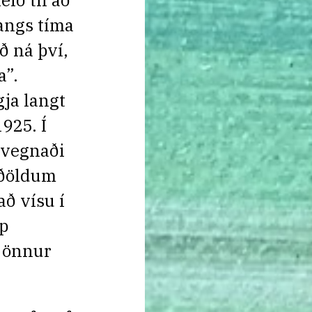
eið til að
langs tíma
ð ná því,
a”.
gja langt
1925. Í
 vegnaði
iðöldum
ð vísu í
pp
 önnur