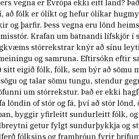
ers vegna er Evrópa ekki eitt land? Það 
í, að fólk er ólíkt og hefur ólíkar hugmy
kir og þarfir. Þess vegna eru lönd heim
 misstór. Krafan um batnandi lífskjör í s
gkvæms stórrekstrar knýr að sínu leyt
meiningu og samruna. Eftirsókn eftir 
ð sitt eigið fólk, fólk, sem býr að söm
 sögu og talar sömu tungu, stendur geg
öfunni um stórrekstur. Það er ekki hagf
fa löndin of stór og fá, því að stór lönd
pan, byggir yfirleitt sundurleitt fólk, og
ölbreytni getur fylgt sundurþykkja og s
lferð fólksins og framþróun fyrir þrifu