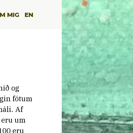
M MIG
EN
nið og
igin fótum
máli. Af
, eru um
 100 eru