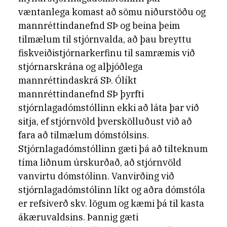
væntanlega komast að sömu niðurstöðu og
mannréttindanefnd SÞ og beina þeim
tilmælum til stjórnvalda, að þau breyttu
fiskveiðistjórnarkerfinu til samræmis við
stjórnarskrána og alþjóðlega
mannréttindaskrá SÞ. Ólíkt
mannréttindanefnd SÞ þyrfti
stjórnlagadómstóllinn ekki að láta þar við
sitja, ef stjórnvöld þverskölluðust við að
fara að tilmælum dómstólsins.
Stjórnlagadómstóllinn gæti þá að tilteknum
tíma liðnum úrskurðað, að stjórnvöld
vanvirtu dómstólinn. Vanvirðing við
stjórnlagadómstólinn líkt og aðra dómstóla
er refsiverð skv. lögum og kæmi þá til kasta
ákæruvaldsins. Þannig gæti