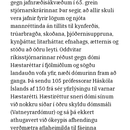
gegn jafnræðisákvæðum í 65. grein
stjórnarskrárinnar. Þar segir, að allir skuli
vera jafnir fyrir lögum og njóta
mannréttinda án tillits til kynferðis,
trúarbragða, skoðana, þjóðernisuppruna,
kynþáttar, litarháttar, efnahags, ætternis og
stöðu að öðru leyti. Oddvitar
ríkisstjórnarinnar réðust gegn dómi
Hæstaréttar í fjölmiðlum og sögðu
landauðn vofa yfir, næði dómurinn fram að
ganga. Þá sendu 105 prófessorar Háskóla
Íslands af 150 frá sér yfirlýsingu til varnar
Hæstarétti. Hæstiréttur sneri dómi sínum
við nokkru síðar í öðru skyldu dómsmáli
(Vatneyrardómur) og sá þá ekkert
athugavert við ókeypis afhendingu
verðmætra aflaheimilda til fáeinna