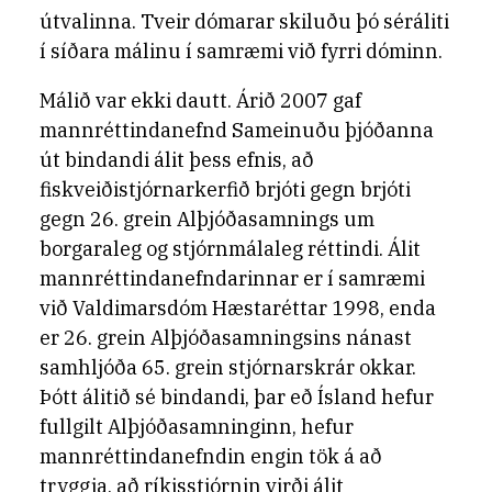
útvalinna. Tveir dómarar skiluðu þó séráliti
í síðara málinu í samræmi við fyrri dóminn.
Málið var ekki dautt. Árið 2007 gaf
mannréttindanefnd Sameinuðu þjóðanna
út bindandi álit þess efnis, að
fiskveiðistjórnarkerfið brjóti gegn brjóti
gegn 26. grein Alþjóðasamnings um
borgaraleg og stjórnmálaleg réttindi. Álit
mannréttindanefndarinnar er í samræmi
við Valdimarsdóm Hæstaréttar 1998, enda
er 26. grein Alþjóðasamningsins nánast
samhljóða 65. grein stjórnarskrár okkar.
Þótt álitið sé bindandi, þar eð Ísland hefur
fullgilt Alþjóðasamninginn, hefur
mannréttindanefndin engin tök á að
tryggja, að ríkisstjórnin virði álit