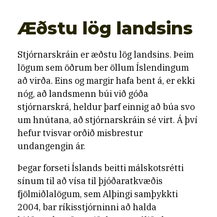
Æðstu lög landsins
Stjórnarskráin er æðstu lög landsins. Þeim
lögum sem öðrum ber öllum Íslendingum
að virða. Eins og margir hafa bent á, er ekki
nóg, að landsmenn búi við góða
stjórnarskrá, heldur þarf einnig að búa svo
um hnútana, að stjórnarskráin sé virt. Á því
hefur tvisvar orðið misbrestur
undangengin ár.
Þegar forseti Íslands beitti málskotsrétti
sínum til að vísa til þjóðaratkvæðis
fjölmiðlalögum, sem Alþingi samþykkti
2004, bar ríkisstjórninni að halda