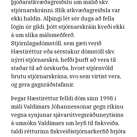
þjóðaratkvæðagreiðslu um málið skv.
stjórnarskránni. Slík atkvæðagreiðsla var
ekki haldin. Alþingi lét sér duga að fella
lögin úr gildi, þótt stjórnarskráin kveði ekki
á um slíka málsmeðferð.
Stjórnlagadómstóll, sem gæti verið
Hæstiréttur eða sérstakur dómstóll skv.
nýrri stjórnarskrá, hefði þurft að vera til
staðar til að úrskurða, hvort stjórnvöld
brutu stjórnarskrána, svo sem virtist vera,
og gera gagnráðstafanir.
Þegar Hæstiréttur felldi dóm sinn 1998 í
máli Valdimars Jóhannessonar gegn ríkinu
vegna synjunar sjávarútvegsráðuneytisins
á umsókn Valdimars um leyfi til fiskveiða,
taldi rétturinn fiskveiðistjórnarkerfið brjóta