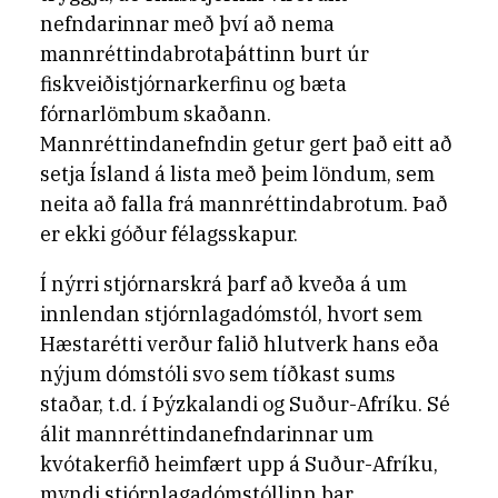
nefndarinnar með því að nema
mannréttindabrotaþáttinn burt úr
fiskveiðistjórnarkerfinu og bæta
fórnarlömbum skaðann.
Mannréttindanefndin getur gert það eitt að
setja Ísland á lista með þeim löndum, sem
neita að falla frá mannréttindabrotum. Það
er ekki góður félagsskapur.
Í nýrri stjórnarskrá þarf að kveða á um
innlendan stjórnlagadómstól, hvort sem
Hæstarétti verður falið hlutverk hans eða
nýjum dómstóli svo sem tíðkast sums
staðar, t.d. í Þýzkalandi og Suður-Afríku. Sé
álit mannréttindanefndarinnar um
kvótakerfið heimfært upp á Suður-Afríku,
myndi stjórnlagadómstóllinn þar