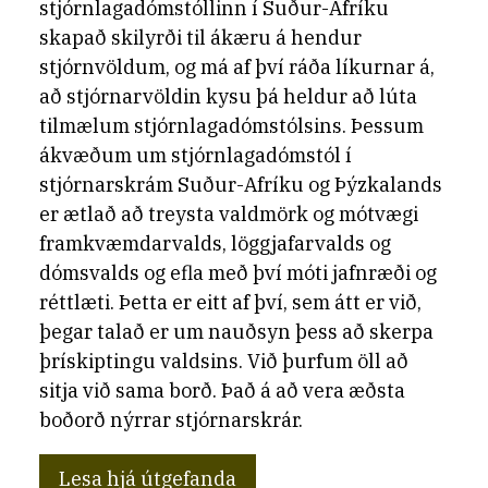
stjórnlagadómstóllinn í Suður-Afríku
skapað skilyrði til ákæru á hendur
stjórnvöldum, og má af því ráða líkurnar á,
að stjórnarvöldin kysu þá heldur að lúta
tilmælum stjórnlagadómstólsins. Þessum
ákvæðum um stjórnlagadómstól í
stjórnarskrám Suður-Afríku og Þýzkalands
er ætlað að treysta valdmörk og mótvægi
framkvæmdarvalds, löggjafarvalds og
dómsvalds og efla með því móti jafnræði og
réttlæti. Þetta er eitt af því, sem átt er við,
þegar talað er um nauðsyn þess að skerpa
þrískiptingu valdsins. Við þurfum öll að
sitja við sama borð. Það á að vera æðsta
boðorð nýrrar stjórnarskrár.
Lesa hjá útgefanda