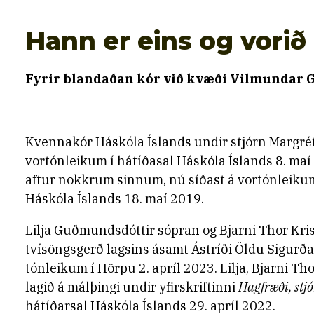
Hann er eins og vorið
Fyrir blandaðan kór við kvæði Vilmundar 
Kvennakór Háskóla Íslands undir stjórn Margré
vortónleikum í hátíðasal Háskóla Íslands 8. maí
aftur nokkrum sinnum, nú síðast á vortónleikum
Háskóla Íslands 18. maí 2019.
Lilja Guðmundsdóttir sópran og Bjarni Thor Kris
tvísöngsgerð lagsins ásamt Ástríði Öldu Sigurða
tónleikum í Hörpu 2. apríl 2023. Lilja, Bjarni Tho
lagið á málþingi undir yfirskriftinni
Hagfræði, stj
hátíðarsal Háskóla Íslands 29. apríl 2022.