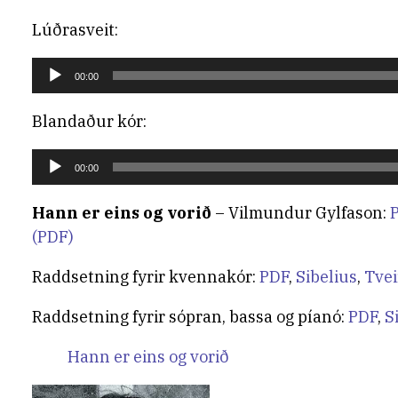
Lúðrasveit:
Tónlistarspilari
00:00
Blandaður kór:
Tónlistarspilari
00:00
Hann er eins og vorið
– Vilmundur Gylfason
:
(PDF)
Raddsetning fyrir
kvennakór:
PDF
,
Sibelius
,
Tvei
Raddsetning fyrir
sópran, bassa og píanó:
PDF
,
S
Hann er eins og vorið