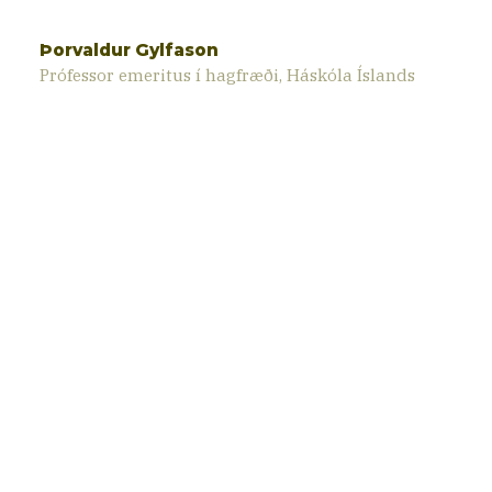
Þorvaldur Gylfason
Prófessor emeritus í hagfræði, Háskóla Íslands