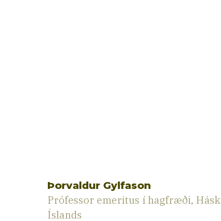
Þorvaldur Gylfason
Prófessor emeritus í hagfræði, Hásk
Íslands