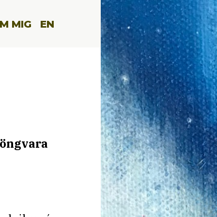
M MIG
EN
 söngvara