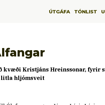
ÚTGÁFA
TÓNLIST
U
lfangar
ð kvæði Kristjáns Hreinssonar, fyrir
 litla hljómsveit