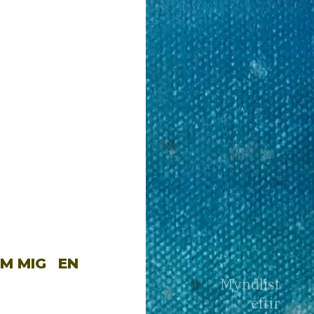
M MIG
EN
Myndlist
eftir