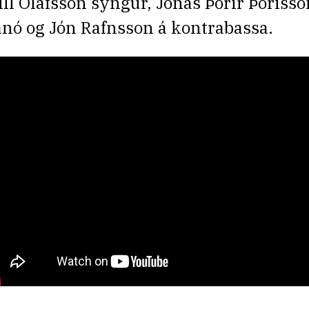
ill Ólafsson syngur, Jónas Þórir Þórisso
anó og Jón Rafnsson á kontrabassa.