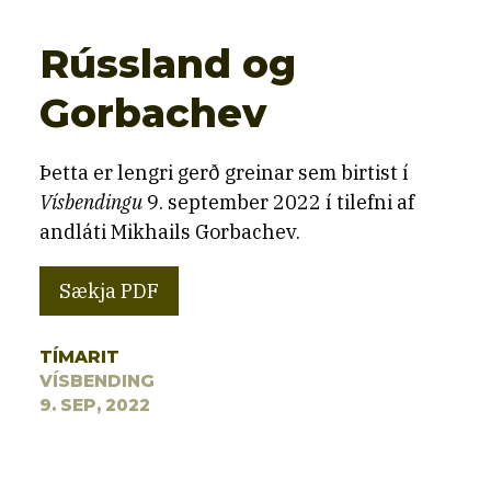
Rússland og
Gorbachev
Þetta er lengri gerð greinar sem birtist í
Vísbendingu
9. september 2022 í tilefni af
andláti Mikhails Gorbachev.
Sækja PDF
TÍMARIT
VÍSBENDING
9. SEP, 2022