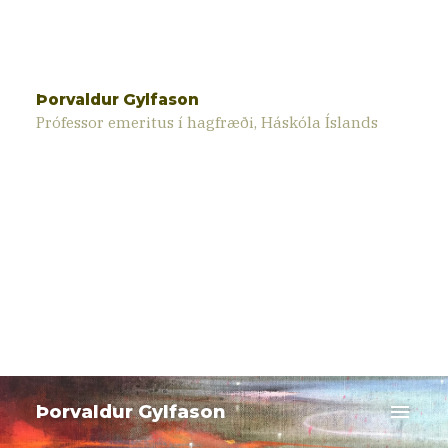
Þorvaldur Gylfason
Prófessor emeritus í hagfræði, Háskóla Íslands
menu
Þorvaldur Gylfason