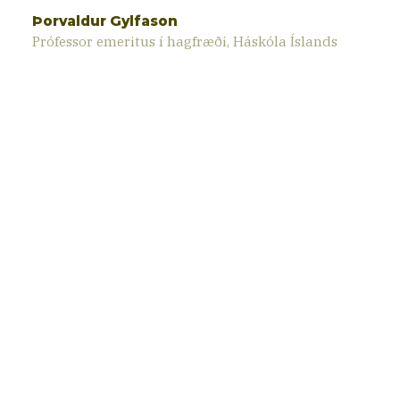
Þorvaldur Gylfason
Prófessor emeritus í hagfræði, Háskóla Íslands