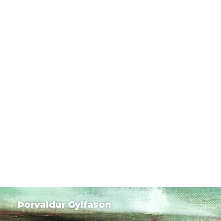
Þorvaldur Gylfason