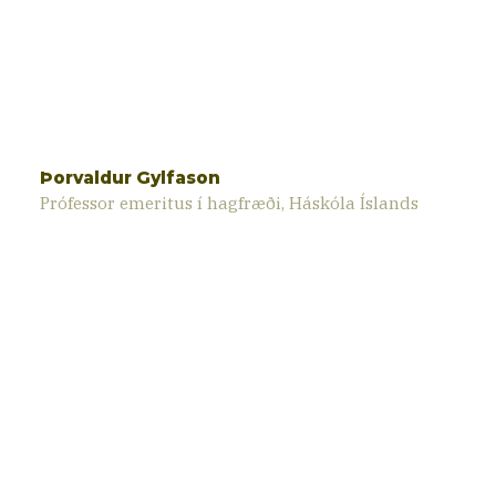
Þorvaldur Gylfason
Prófessor emeritus í hagfræði, Háskóla Íslands