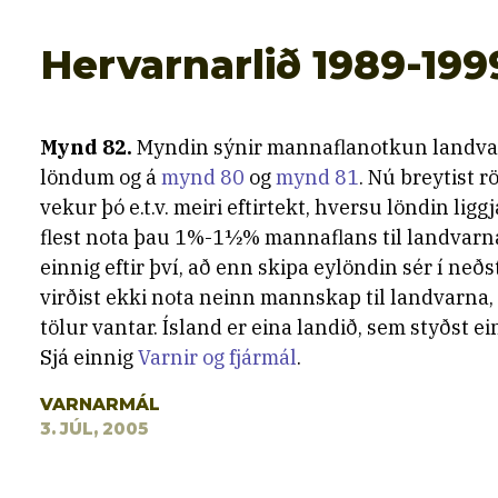
Hervarnarlið 1989-199
Mynd 82.
Myndin sýnir mannaflanotkun landvar
löndum og á
mynd 80
og
mynd 81
. Nú breytist r
vekur þó e.t.v. meiri eftirtekt, hversu löndin ligg
flest nota þau 1%-1½% mannaflans til landvarna
einnig eftir því, að enn skipa eylöndin sér í neð
virðist ekki nota neinn mannskap til landvarna, e
tölur vantar. Ísland er eina landið, sem styðst e
Sjá einnig
Varnir og fjármál
.
VARNARMÁL
3. JÚL, 2005