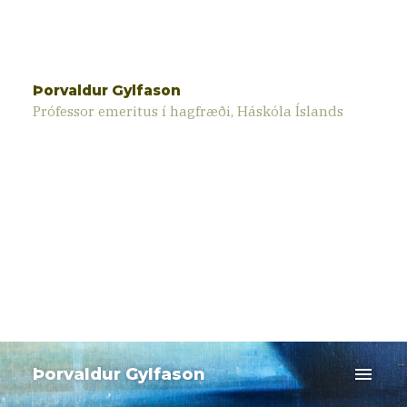
Þorvaldur Gylfason
Prófessor emeritus í hagfræði, Háskóla Íslands
menu
Þorvaldur Gylfason