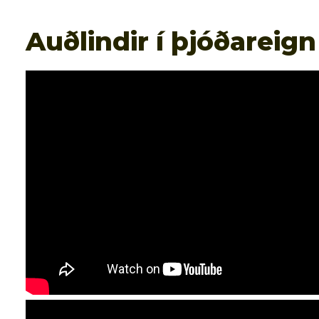
Auðlindir í þjóðareign