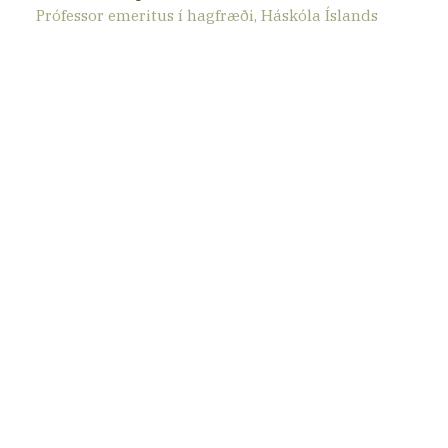
Prófessor emeritus í hagfræði, Háskóla Íslands